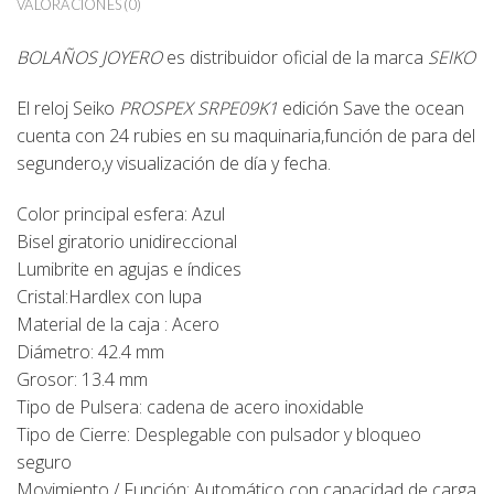
VALORACIONES (0)
BOLAÑOS JOYERO
es distribuidor oficial de la marca
SEIKO
El reloj Seiko
PROSPEX SRPE09K1
edición Save the ocean
cuenta con 24 rubies en su maquinaria,función de para del
segundero,y visualización de día y fecha.
Color principal esfera: Azul
Bisel giratorio unidireccional
Lumibrite en agujas e índices
Cristal:Hardlex con lupa
Material de la caja : Acero
Diámetro: 42.4 mm
Grosor: 13.4 mm
Tipo de Pulsera: cadena de acero inoxidable
Tipo de Cierre: Desplegable con pulsador y bloqueo
seguro
Movimiento / Función: Automático con capacidad de carga