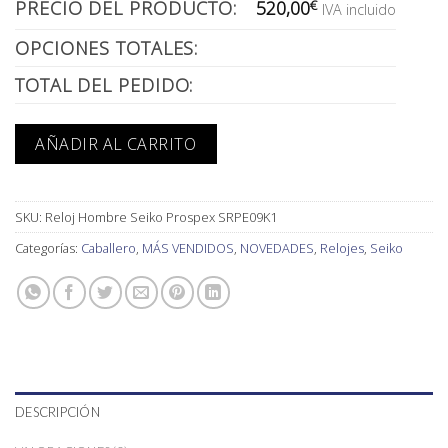
PRECIO DEL PRODUCTO:
520,00
€
IVA incluido
OPCIONES TOTALES:
TOTAL DEL PEDIDO:
AÑADIR AL CARRITO
SKU:
Reloj Hombre Seiko Prospex SRPE09K1
Categorías:
Caballero
,
MÁS VENDIDOS
,
NOVEDADES
,
Relojes
,
Seiko
DESCRIPCIÓN