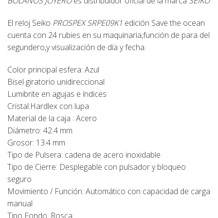
BOLAÑOS JOYERO
es distribuidor oficial de la marca
SEIKO
El reloj Seiko
PROSPEX SRPE09K1
edición Save the ocean
cuenta con 24 rubies en su maquinaria,función de para del
segundero,y visualización de día y fecha.
Color principal esfera: Azul
Bisel giratorio unidireccional
Lumibrite en agujas e índices
Cristal:Hardlex con lupa
Material de la caja : Acero
Diámetro: 42.4 mm
Grosor: 13.4 mm
Tipo de Pulsera: cadena de acero inoxidable
Tipo de Cierre: Desplegable con pulsador y bloqueo
seguro
Movimiento / Función: Automático con capacidad de carga
manual
Tipo Fondo: Rosca