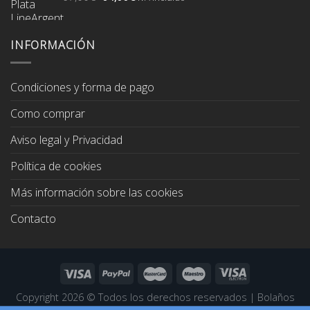
precio
precio
original
actual
era:
es:
INFORMACIÓN
67,00€.
64,00€.
Condiciones y forma de pago
Como comprar
Aviso legal y Privacidad
Política de cookies
Más información sobre las cookies
Contacto
Copyright 2026 ©
Todos los derechos reservados
|
Bolaños