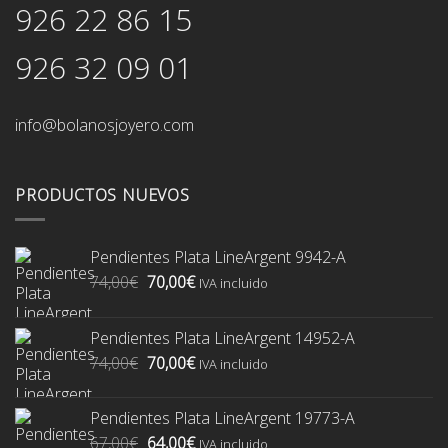
926 22 86 15
926 32 09 01
info@bolanosjoyero.com
PRODUCTOS NUEVOS
Pendientes Plata LineArgent 9942-A
El
El
74,00
€
70,00
€
IVA incluido
precio
precio
original
actual
Pendientes Plata LineArgent 14952-A
era:
es:
El
El
74,00
€
70,00
€
74,00€.
70,00€.
IVA incluido
precio
precio
original
actual
Pendientes Plata LineArgent 19773-A
era:
es:
El
El
67,00
€
64,00
€
74,00€.
70,00€.
IVA incluido