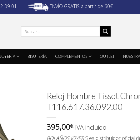
ENVÍO GRATIS a partir de 60€
32 09 01
Buscar
por:
JOYERÍA
BISUTERÍA
COMPLEMENTOS
OUTLET
NUESTRA
Reloj Hombre Tissot Chro
T116.617.36.092.00
395,00
€
IVA incluido
BOLAÑOS JOYERO
es distribuidor oficial 