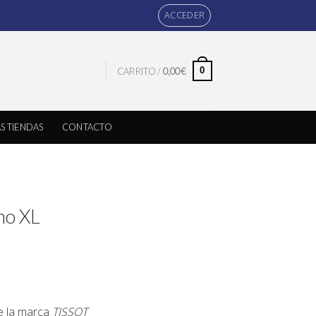
ACCEDER
0
CARRITO /
0,00
€
S TIENDAS
CONTACTO
no XL
de la marca
TISSOT