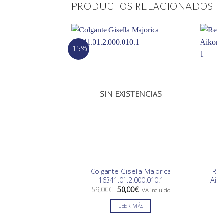
PRODUCTOS RELACIONADOS
-15%
SIN EXISTENCIAS
Colgante Gisella Majorica
R
16341.01.2.000.010.1
A
El
El
59,00
€
50,00
€
IVA incluido
precio
precio
original
actual
LEER MÁS
era:
es:
59,00€.
50,00€.