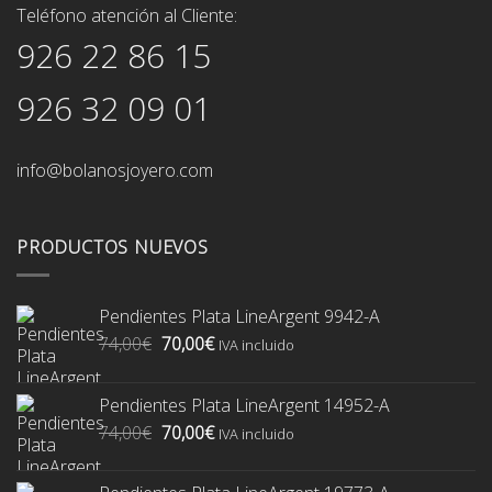
Teléfono atención al Cliente:
926 22 86 15
926 32 09 01
info@bolanosjoyero.com
PRODUCTOS NUEVOS
Pendientes Plata LineArgent 9942-A
El
El
74,00
€
70,00
€
IVA incluido
precio
precio
original
actual
Pendientes Plata LineArgent 14952-A
era:
es:
El
El
74,00
€
70,00
€
74,00€.
70,00€.
IVA incluido
precio
precio
original
actual