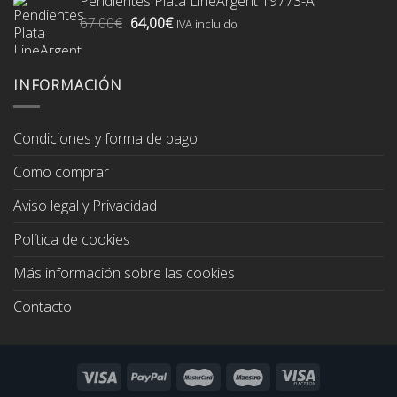
Pendientes Plata LineArgent 19773-A
era:
es:
El
El
67,00
€
64,00
€
74,00€.
70,00€.
IVA incluido
precio
precio
original
actual
era:
es:
INFORMACIÓN
67,00€.
64,00€.
Condiciones y forma de pago
Como comprar
Aviso legal y Privacidad
Política de cookies
Más información sobre las cookies
Contacto