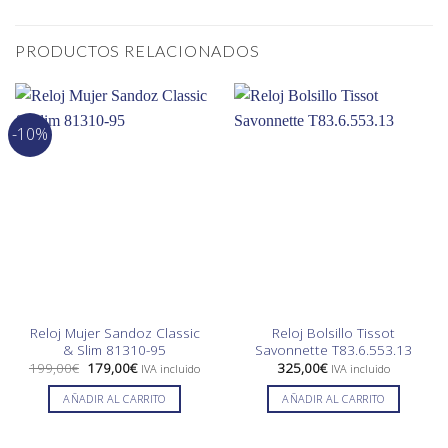
PRODUCTOS RELACIONADOS
-10%
Reloj Mujer Sandoz Classic
Reloj Bolsillo Tissot
& Slim 81310-95
Savonnette T83.6.553.13
El
El
199,00
€
179,00
€
325,00
€
IVA incluido
IVA incluido
precio
precio
original
actual
AÑADIR AL CARRITO
AÑADIR AL CARRITO
era:
es:
199,00€.
179,00€.