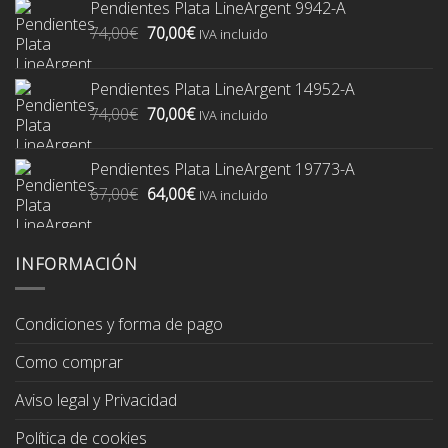
Pendientes Plata LineArgent 9942-A
El
El
74,00
€
70,00
€
IVA incluido
precio
precio
original
actual
Pendientes Plata LineArgent 14952-A
era:
es:
El
El
74,00
€
70,00
€
74,00€.
70,00€.
IVA incluido
precio
precio
original
actual
Pendientes Plata LineArgent 19773-A
era:
es:
El
El
67,00
€
64,00
€
74,00€.
70,00€.
IVA incluido
precio
precio
original
actual
era:
es:
INFORMACIÓN
67,00€.
64,00€.
Condiciones y forma de pago
Como comprar
Aviso legal y Privacidad
Política de cookies