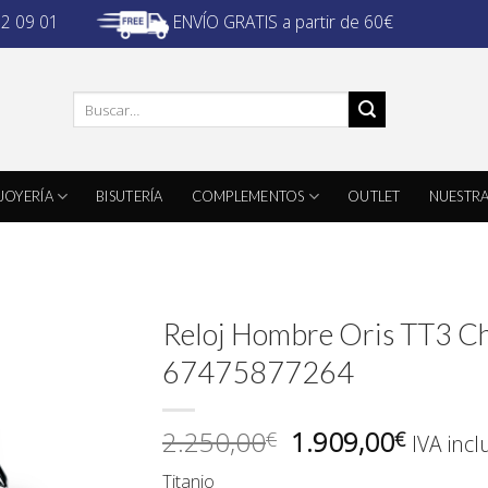
ENVÍO GRATIS a partir de 60€
32 09 01
Buscar
por:
JOYERÍA
BISUTERÍA
COMPLEMENTOS
OUTLET
NUESTRA
Reloj Hombre Oris TT3 C
67475877264
El
El
2.250,00
1.909,00
€
€
IVA incl
precio
precio
Titanio