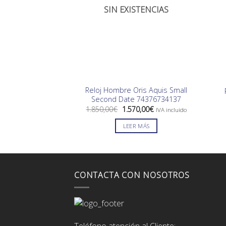
SIN EXISTENCIAS
Reloj Hombre Oris Aquis Small
Second Date 74376734137
El
El
1.850,00
€
1.570,00
€
IVA incluido
precio
precio
original
actual
LEER MÁS
era:
es:
1.850,00€.
1.570,00€.
CONTACTA CON NOSOTROS