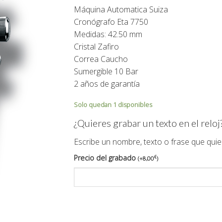
original
actual
Máquina Automatica Suiza
era:
es:
Cronógrafo Eta 7750
2.250,00€.
1.909,
Medidas: 42.50 mm
Cristal Zafiro
Correa Caucho
Sumergible 10 Bar
2 años de garantía
Solo quedan 1 disponibles
¿Quieres grabar un texto en el reloj
Escribe un nombre, texto o frase que quie
Precio del grabado
€
(
+
8,00
)