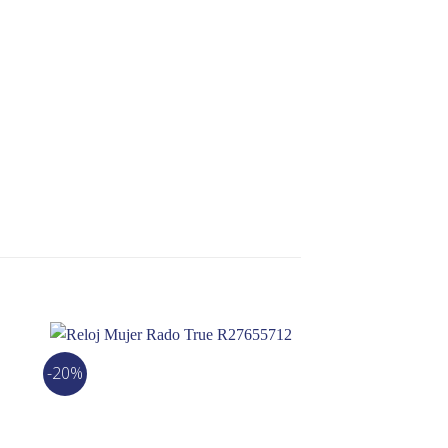
-20%
-15%