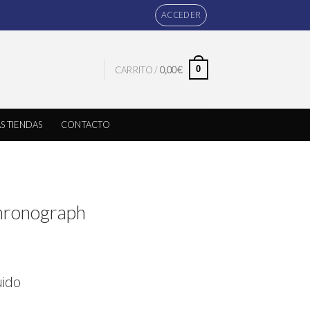
ACCEDER
0
CARRITO /
0,00
€
S TIENDAS
CONTACTO
hronograph
uido