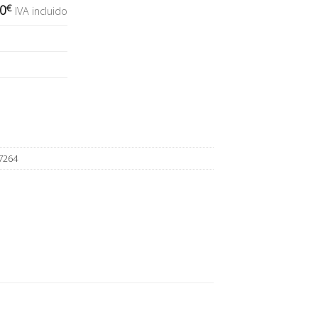
00
€
IVA incluido
7264