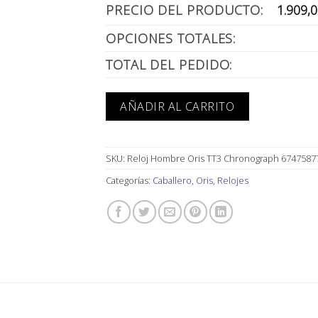
PRECIO DEL PRODUCTO:
1.909,
OPCIONES TOTALES:
TOTAL DEL PEDIDO:
AÑADIR AL CARRITO
SKU:
Reloj Hombre Oris TT3 Chronograph 6747587
Categorías:
Caballero
,
Oris
,
Relojes