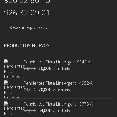
926 32 09 01
info@bolanosjoyero.com
PRODUCTOS NUEVOS
Pendientes Plata LineArgent 9942-A
El
El
74,00
€
70,00
€
IVA incluido
precio
precio
original
actual
Pendientes Plata LineArgent 14952-A
era:
es:
El
El
74,00
€
70,00
€
74,00€.
70,00€.
IVA incluido
precio
precio
original
actual
Pendientes Plata LineArgent 19773-A
era:
es:
El
El
67,00
€
64,00
€
74,00€.
70,00€.
IVA incluido
precio
precio