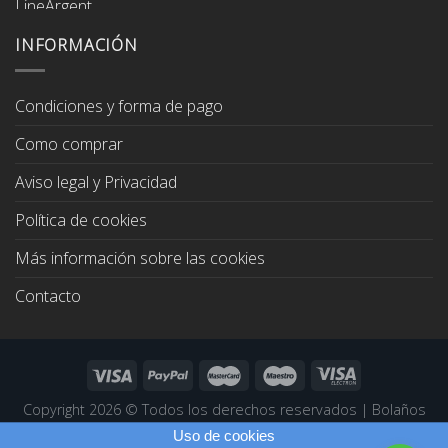
original
actual
era:
es:
INFORMACIÓN
67,00€.
64,00€.
Condiciones y forma de pago
Como comprar
Aviso legal y Privacidad
Política de cookies
Más información sobre las cookies
Contacto
Copyright 2026 ©
Todos los derechos reservados
|
Bolaños
Joyeros
|
Páginas Web Profesionales
Uso de cookies