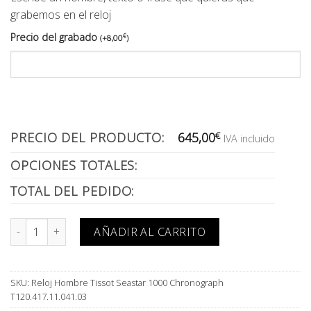
grabemos en el reloj
Precio del grabado
€
(
+
8,00
)
PRECIO DEL PRODUCTO:
645,00
€
IVA incluido
OPCIONES TOTALES:
TOTAL DEL PEDIDO:
Reloj Hombre Tissot Seastar 1000 Chronograph T120.417.11.041.0
AÑADIR AL CARRITO
SKU:
Reloj Hombre Tissot Seastar 1000 Chronograph
T120.417.11.041.03