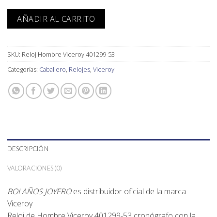
AÑADIR AL CARRITO
SKU:
Reloj Hombre Viceroy 401299-53
Categorías:
Caballero
,
Relojes
,
Viceroy
DESCRIPCIÓN
VALORACIONES (0)
BOLAÑOS JOYERO
es distribuidor oficial de la marca
Viceroy
Reloj de Hombre Viceroy 401299-53 cronógrafo con la