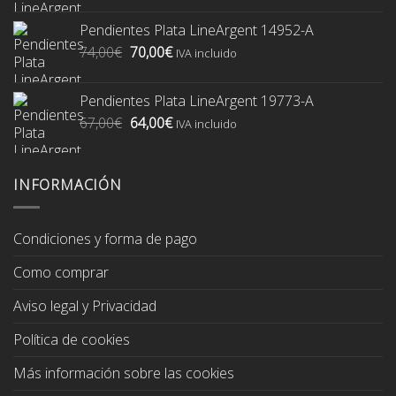
original
actual
Pendientes Plata LineArgent 14952-A
era:
es:
El
El
74,00
€
70,00
€
74,00€.
70,00€.
IVA incluido
precio
precio
original
actual
Pendientes Plata LineArgent 19773-A
era:
es:
El
El
67,00
€
64,00
€
74,00€.
70,00€.
IVA incluido
precio
precio
original
actual
era:
es:
INFORMACIÓN
67,00€.
64,00€.
Condiciones y forma de pago
Como comprar
Aviso legal y Privacidad
Política de cookies
Más información sobre las cookies