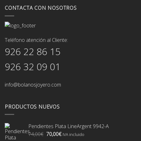
CONTACTA CON NOSOTROS
Teléfono atención al Cliente:
926 22 86 15
926 32 09 01
info@bolanosjoyero.com
PRODUCTOS NUEVOS
Pendientes Plata LineArgent 9942-A
El
El
74,00
€
70,00
€
IVA incluido
precio
precio