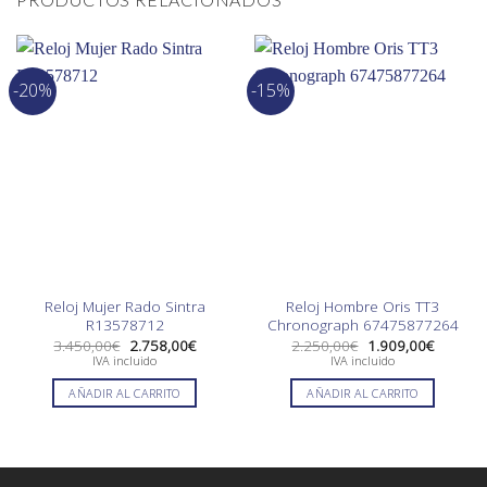
-20%
-15%
Reloj Mujer Rado Sintra
Reloj Hombre Oris TT3
R13578712
Chronograph 67475877264
El
El
El
El
3.450,00
€
2.758,00
€
2.250,00
€
1.909,00
€
precio
precio
precio
precio
IVA incluido
IVA incluido
original
actual
original
actual
era:
es:
era:
es:
AÑADIR AL CARRITO
AÑADIR AL CARRITO
3.450,00€.
2.758,00€.
2.250,00€.
1.909,0