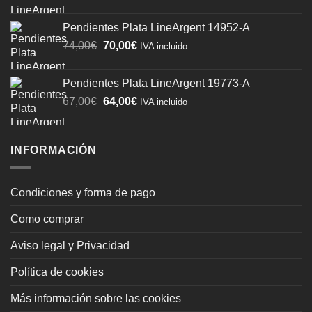
precio
precio
original
actual
Pendientes Plata LineArgent 14952-A
era:
es:
El
El
74,00
€
70,00
€
74,00€.
70,00€.
IVA incluido
precio
precio
original
actual
Pendientes Plata LineArgent 19773-A
era:
es:
El
El
67,00
€
64,00
€
IVA incluido
74,00€.
70,00€.
precio
precio
original
actual
era:
es:
INFORMACIÓN
67,00€.
64,00€.
Condiciones y forma de pago
Como comprar
Aviso legal y Privacidad
Política de cookies
Más información sobre las cookies