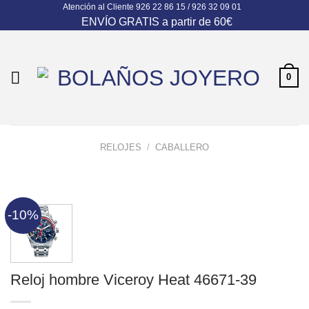
Atención al Cliente
926 22 86 15 / 926 32 09 01
Skip
ENVÍO GRATIS a partir de 60€
to
content
0
RELOJES
/
CABALLERO
-10%
Reloj hombre Viceroy Heat 46671-39