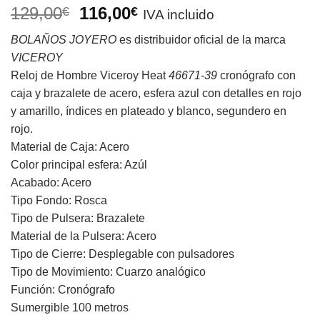
El
El
129,00
116,00
€
€
IVA incluido
precio
precio
BOLAÑOS JOYERO
es distribuidor oficial de la marca
original
actual
VICEROY
era:
es:
Reloj de Hombre Viceroy Heat
46671-39
cronógrafo con
129,00€.
116,00€.
caja y brazalete de acero, esfera azul con detalles en rojo
y amarillo, índices en plateado y blanco, segundero en
rojo.
Material de Caja: Acero
Color principal esfera: Azúl
Acabado: Acero
Tipo Fondo: Rosca
Tipo de Pulsera: Brazalete
Material de la Pulsera: Acero
Tipo de Cierre: Desplegable con pulsadores
Tipo de Movimiento: Cuarzo analógico
Función: Cronógrafo
Sumergible 100 metros