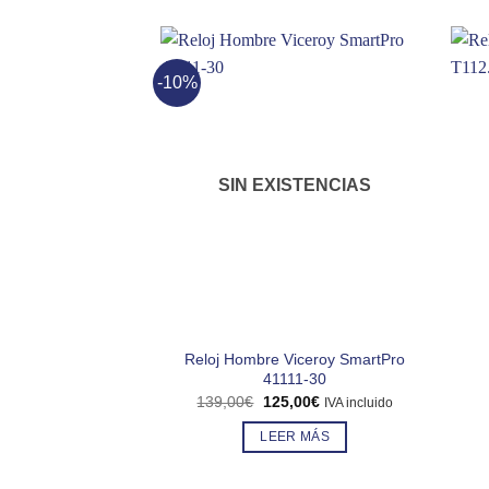
-10%
SIN EXISTENCIAS
Reloj Hombre Viceroy SmartPro
41111-30
El
El
139,00
€
125,00
€
IVA incluido
precio
precio
original
actual
LEER MÁS
era:
es:
139,00€.
125,00€.