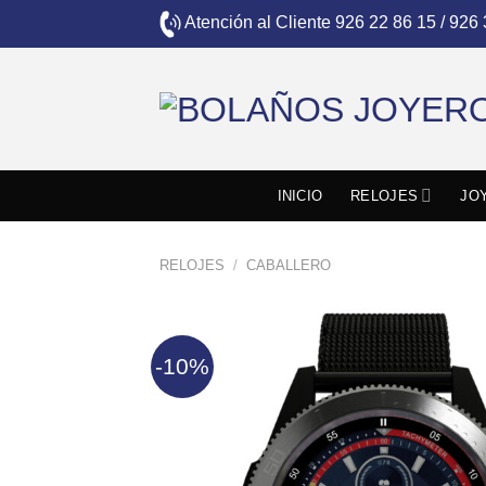
Skip
Atención al Cliente
926 22 86 15 / 926
to
content
INICIO
RELOJES
JO
RELOJES
/
CABALLERO
-10%