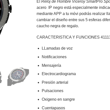
El
Reloj de Hombre Viceroy SmartPro Spo
149,00€.
134,00€.
acero IP negro está especialmente indica
mediante APP a tu móvi podrás realizar l
cambiar el diseño entre sus 5 esferas dif
caucho negra de regalo.
CARACTERISTICA Y FUNCIONES
4111
LLamadas de voz
Notificaciones
Mensajería
Electrocardiograma
Presión arterial
Pulsaciones
Oxigeno en sangre
Cuentapasos