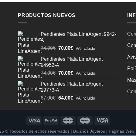
PRODUCTOS NUEVOS
IN
Con
Pendientes Plata LineArgent 9942-
A
Com
El
El
74,00
€
70,00
€
IVA incluido
precio
precio
Avis
Pendientes Plata LineArgent
original
actual
14952-A
era:
es:
Polí
El
El
74,00
€
70,00
€
74,00€.
70,00€.
IVA incluido
precio
precio
Más
Pendientes Plata LineArgent
original
actual
19773-A
Con
era:
es:
El
El
67,00
€
64,00
€
74,00€.
70,00€.
IVA incluido
precio
precio
original
actual
era:
es:
67,00€.
64,00€.
026 ©
Todos los derechos reservados
|
Bolaños Joyeros
|
Páginas Web 