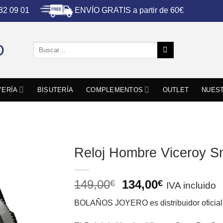
ENVÍO GRATIS a partir de 60€
 32 09 01
Buscar
por:
YERÍA
BISUTERÍA
COMPLEMENTOS
OUTLET
NUEST
Reloj Hombre Viceroy S
El
El
149,00
134,00
€
€
IVA incluido
precio
precio
BOLAÑOS JOYERO
es distribuidor ofici
original
actual
era:
es: