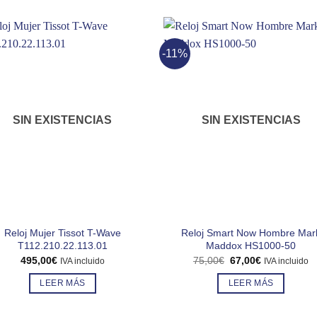
-11%
SIN EXISTENCIAS
SIN EXISTENCIAS
Reloj Mujer Tissot T-Wave
Reloj Smart Now Hombre Mar
T112.210.22.113.01
Maddox HS1000-50
El
El
495,00
€
75,00
€
67,00
€
IVA incluido
IVA incluido
precio
precio
original
actual
LEER MÁS
LEER MÁS
era:
es:
75,00€.
67,00€.