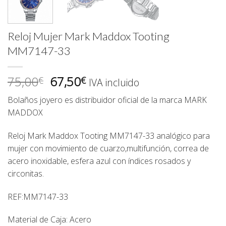
Reloj Mujer Mark Maddox Tooting
MM7147-33
El
El
75,00
67,50
€
€
IVA incluido
precio
precio
Bolaños joyero
es distribuidor oficial de la marca
MARK
original
actual
MADDOX
era:
es:
75,00€.
67,50€.
Reloj Mark Maddox Tooting
MM7147-33
analógico para
mujer con movimiento de cuarzo,multifunción, correa de
acero inoxidable, esfera azul con índices rosados y
circonitas.
REF:MM7147-33
Material de Caja: Acero