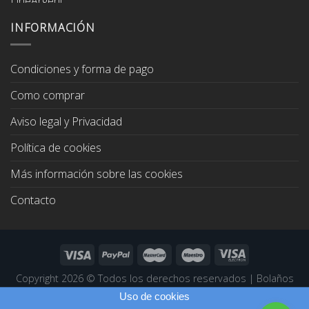
original
actual
era:
es:
INFORMACIÓN
67,00€.
64,00€.
Condiciones y forma de pago
Como comprar
Aviso legal y Privacidad
Política de cookies
Más información sobre las cookies
Contacto
Copyright 2026 ©
Todos los derechos reservados
|
Bolaños
Joyeros
|
Páginas Web Profesionales
Uso de cookies