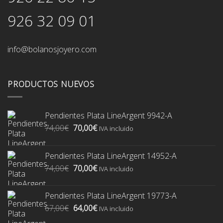
926 32 09 01
info@bolanosjoyero.com
PRODUCTOS NUEVOS
Pendientes Plata LineArgent 9942-A
El
El
74,00
€
70,00
€
IVA incluido
precio
precio
original
actual
Pendientes Plata LineArgent 14952-A
era:
es:
El
El
74,00
€
70,00
€
74,00€.
70,00€.
IVA incluido
precio
precio
original
actual
Pendientes Plata LineArgent 19773-A
era:
es:
El
El
67,00
€
64,00
€
74,00€.
70,00€.
IVA incluido
precio
precio