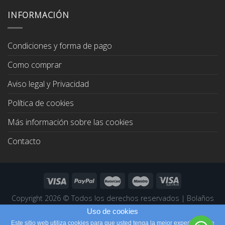
original
actual
era:
es:
INFORMACIÓN
67,00€.
64,00€.
Condiciones y forma de pago
Como comprar
Aviso legal y Privacidad
Política de cookies
Más información sobre las cookies
Contacto
Copyright 2026 ©
Todos los derechos reservados
|
Bolaños
Joyeros
|
Páginas Web Profesionales
Uso de cookies
Este sitio web utiliza cookies para que usted tenga la mejor experiencia de