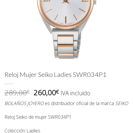
Reloj Mujer Seiko Ladies SWR034P1
El
El
289,00
260,00
€
€
IVA incluido
precio
precio
BOLAÑOS JOYERO
es distribuidor oficial de la marca
SEIKO
original
actual
era:
es:
Reloj Seiko de mujer
SWR034P1
289,00€.
260,00€.
Colección Ladies