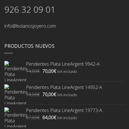
926 32 09 01
info@bolanosjoyero.com
PRODUCTOS NUEVOS
Pendientes Plata LineArgent 9942-A
El
El
74,00
€
70,00
€
IVA incluido
precio
precio
original
actual
Pendientes Plata LineArgent 14952-A
era:
es:
El
El
74,00
€
70,00
€
74,00€.
70,00€.
IVA incluido
precio
precio
original
actual
Pendientes Plata LineArgent 19773-A
era:
es:
El
El
67,00
€
64,00
€
74,00€.
70,00€.
IVA incluido
precio
precio