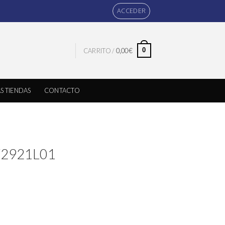
ACCEDER
0
CARRITO /
0,00
€
S TIENDAS
CONTACTO
TF2921L01