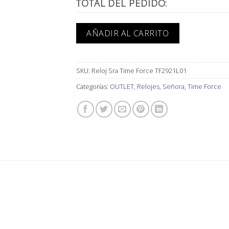
TOTAL DEL PEDIDO:
AÑADIR AL CARRITO
SKU:
Reloj Sra Time Force TF2921L01
Categorías:
OUTLET
,
Relojes
,
Señora
,
Time Force