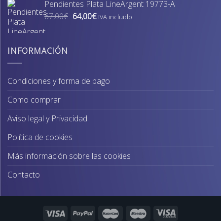
Pendientes Plata LineArgent 19773-A
era:
es:
El
El
67,00
€
64,00
€
74,00€.
70,00€.
IVA incluido
precio
precio
original
actual
era:
es:
INFORMACIÓN
67,00€.
64,00€.
Condiciones y forma de pago
Como comprar
Aviso legal y Privacidad
Política de cookies
Más información sobre las cookies
Contacto