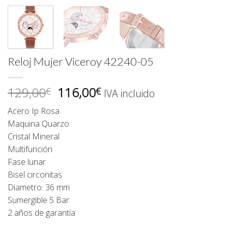
Reloj Mujer Viceroy 42240-05
El
El
129,00
116,00
€
€
IVA incluido
precio
precio
Acero Ip Rosa
original
actual
Maquina Quarzo
era:
es:
Cristal Mineral
129,00€.
116,00€.
Multifunción
Fase lunar
Bisel circonitas
Diametro: 36 mm
Sumergible 5 Bar
2 años de garantía