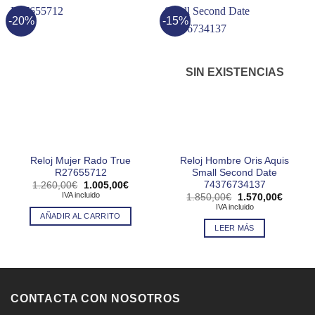
-20%
-15%
SIN EXISTENCIAS
Reloj Mujer Rado True
Reloj Hombre Oris Aquis
R27655712
Small Second Date
74376734137
El
El
1.260,00
€
1.005,00
€
precio
precio
IVA incluido
El
El
1.850,00
€
1.570,00
€
original
actual
precio
precio
IVA incluido
era:
es:
original
actual
AÑADIR AL CARRITO
1.260,00€.
1.005,00€.
era:
es:
LEER MÁS
1.850,00€.
1.570,
CONTACTA CON NOSOTROS