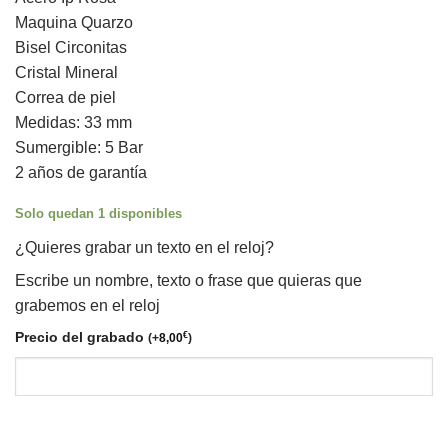
original
actual
Maquina Quarzo
era:
es:
Bisel Circonitas
119,00€.
107,00€.
Cristal Mineral
Correa de piel
Medidas: 33 mm
Sumergible: 5 Bar
2 años de garantía
Solo quedan 1 disponibles
¿Quieres grabar un texto en el reloj?
Escribe un nombre, texto o frase que quieras que
grabemos en el reloj
Precio del grabado
€
(
+
8,00
)