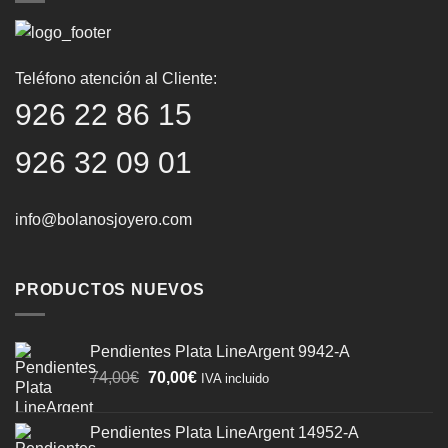
Teléfono atención al Cliente:
926 22 86 15
926 32 09 01
info@bolanosjoyero.com
PRODUCTOS NUEVOS
Pendientes Plata LineArgent 9942-A
El
El
74,00
€
70,00
€
IVA incluido
precio
precio
original
actual
Pendientes Plata LineArgent 14952-A
era:
es: