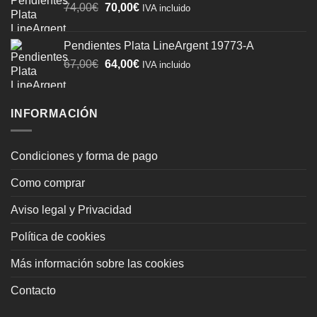
El
El
74,00
€
70,00
€
74,00€.
70,00€.
IVA incluido
precio
precio
original
actual
Pendientes Plata LineArgent 19773-A
era:
es:
El
El
67,00
€
64,00
€
IVA incluido
74,00€.
70,00€.
precio
precio
original
actual
era:
es:
INFORMACIÓN
67,00€.
64,00€.
Condiciones y forma de pago
Como comprar
Aviso legal y Privacidad
Política de cookies
Más información sobre las cookies
Contacto