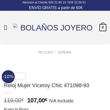
Atención al Cliente
926 22 86 15 / 926 32 09 01
Skip
ENVÍO GRATIS a partir de 60€
to
content
0
RELOJES
/
SEÑORA
-10%
Reloj Mujer Viceroy Chic 471098-93
El
El
119,00
107,00
€
€
IVA incluido
precio
precio
Acero Ip Rosa