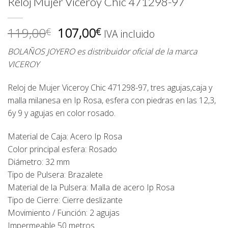
Reloj Mujer Viceroy Chic 471298-97
El
El
119,00
107,00
€
€
IVA incluido
precio
precio
BOLAÑOS JOYERO es distribuidor oficial de la marca
original
actual
VICEROY
era:
es:
119,00€.
107,00€.
Reloj de Mujer Viceroy Chic 471298-97, tres agujas,caja y
malla milanesa en Ip Rosa, esfera con piedras en las 12,3,
6y 9 y agujas en color rosado.
Material de Caja: Acero Ip Rosa
Color principal esfera: Rosado
Diámetro: 32 mm
Tipo de Pulsera: Brazalete
Material de la Pulsera: Malla de acero Ip Rosa
Tipo de Cierre: Cierre deslizante
Movimiento / Función: 2 agujas
Impermeable 50 metros