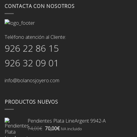
CONTACTA CON NOSOTROS
Teléfono atención al Cliente:
926 22 86 15
926 32 09 01
info@bolanosjoyero.com
PRODUCTOS NUEVOS
Pendientes Plata LineArgent 9942-A
El
El
74,00
€
70,00
€
IVA incluido
precio
precio