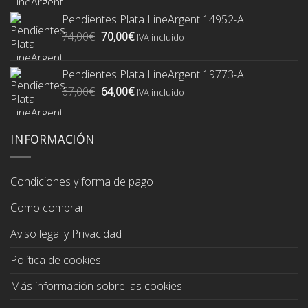
original
actual
Pendientes Plata LineArgent 14952-A
era:
es:
El
El
74,00
€
70,00
€
74,00€.
70,00€.
IVA incluido
precio
precio
original
actual
Pendientes Plata LineArgent 19773-A
era:
es:
El
El
67,00
€
64,00
€
74,00€.
70,00€.
IVA incluido
precio
precio
original
actual
era:
es:
INFORMACIÓN
67,00€.
64,00€.
Condiciones y forma de pago
Como comprar
Aviso legal y Privacidad
Política de cookies
Más información sobre las cookies