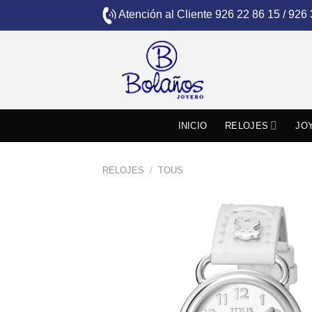
Skip
Atención al Cliente
926 22 86 15 / 926
to
content
INICIO
RELOJES
JO
RELOJES
/
TOUS