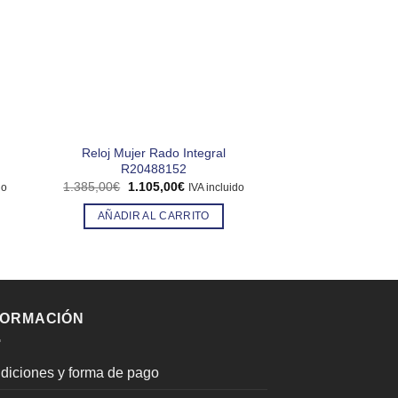
Reloj Mujer Rado Integral
Reloj HombreTi
R20488152
Chronograph T095
El
El
1.385,00
€
1.105,00
€
425,00
€
do
IVA incluido
IV
precio
precio
original
actual
AÑADIR AL CARRITO
AÑADIR AL
era:
es:
€.
1.385,00€.
1.105,00€.
FORMACIÓN
diciones y forma de pago