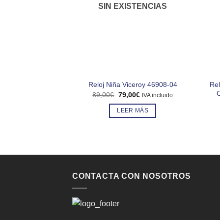
SIN EXISTENCIAS
Rel
Reloj Niña Viceroy 46908-04
C
El
El
89,00
€
79,00
€
IVA incluido
precio
precio
original
actual
LEER MÁS
era:
es:
89,00€.
79,00€.
CONTACTA CON NOSOTROS