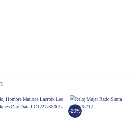
S
-20%