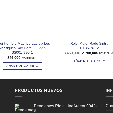
oj Hombre Maurice Lacroix Les
Reloj Mujer Rado Sintra
lassiques Day Date LC1227-
R13578712
SS001-330-1
El
El
3.450,00
€
2.758,00
€
IVA inclui
precio
precio
845,00
€
IVA incluido
original
actual
AÑADIR AL CARRITO
era:
es:
AÑADIR AL CARRITO
3.450,00€.
2.758,00
PRODUCTOS NUEVOS
IN
Con
Pendientes Plata LineArgent 9942-
A