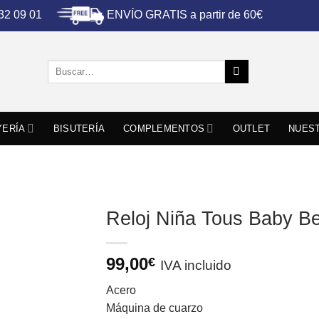
ENVÍO GRATIS a partir de 60€
 32 09 01
Buscar
por:
YERÍA
BISUTERÍA
COMPLEMENTOS
OUTLET
NUEST
Reloj Niña Tous Baby B
99,00
€
IVA incluido
Acero
Máquina de cuarzo