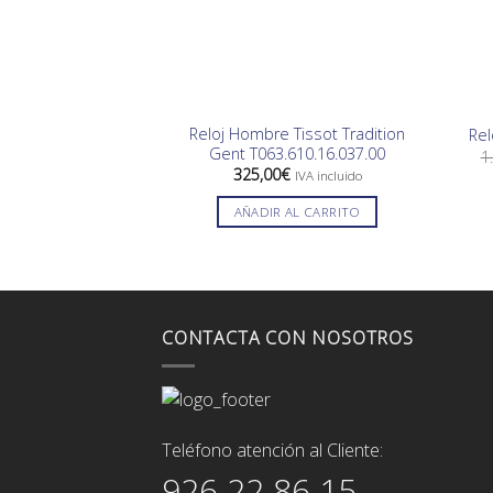
Reloj Hombre Tissot Tradition
Rel
Gent T063.610.16.037.00
1
325,00
€
IVA incluido
AÑADIR AL CARRITO
CONTACTA CON NOSOTROS
Teléfono atención al Cliente:
926 22 86 15