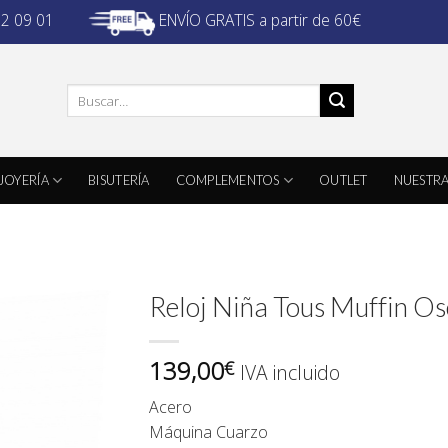
ENVÍO GRATIS a partir de 60€
32 09 01
Buscar
por:
JOYERÍA
BISUTERÍA
COMPLEMENTOS
OUTLET
NUESTRA
Reloj Niña Tous Muffin 
139,00
€
IVA incluido
Acero
Máquina Cuarzo