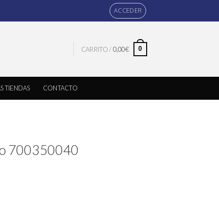
ACCEDER
0
CARRITO /
0,00
€
S TIENDAS
CONTACTO
Oso 700350040