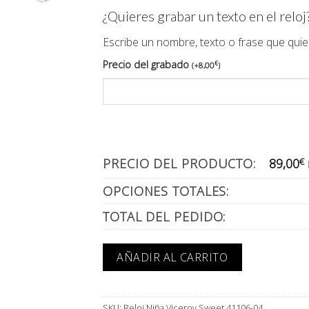
¿Quieres grabar un texto en el reloj
Escribe un nombre, texto o frase que quie
Precio del grabado
€
(
+
8,00
)
PRECIO DEL PRODUCTO:
89,00
€
OPCIONES TOTALES:
TOTAL DEL PEDIDO:
AÑADIR AL CARRITO
SKU:
Reloj Niña Viceroy Sweet 41106-04