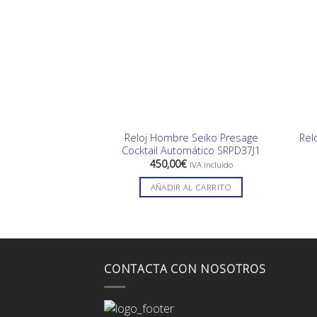
Reloj Hombre Seiko Presage
Rel
Cocktail Automático SRPD37J1
450,00
€
IVA incluido
AÑADIR AL CARRITO
CONTACTA CON NOSOTROS