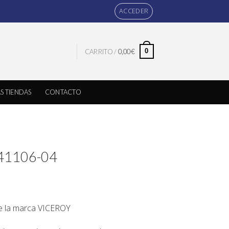
ACCEDER
0
CARRITO /
0,00
€
S TIENDAS
CONTACTO
 41106-04
de la marca
VICEROY