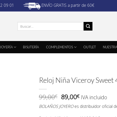
ENVÍO GRATIS a partir de 60€
32 09 01
Buscar
por:
JOYERÍA
BISUTERÍA
COMPLEMENTOS
OUTLET
NUESTRA
Reloj Niña Viceroy Sweet
El
El
99,00
89,00
€
€
IVA incluido
precio
precio
BOLAÑOS JOYERO
es distribuidor oficial 
original
actual
era:
es: