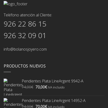
Teléfono atención al Cliente:
926 22 86 15
926 32 09 01
info@bolanosjoyero.com
PRODUCTOS NUEVOS
Pendientes Plata LineArgent 9942-A
El
El
74,00
€
70,00
€
IVA incluido
precio
precio
original
actual
Pendientes Plata LineArgent 14952-A
era:
es:
El
El
74,00
€
70,00
€
74,00€.
70,00€.
IVA incluido