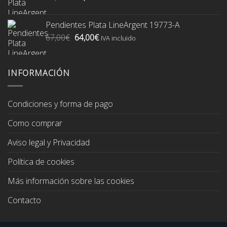
precio
precio
original
actual
Pendientes Plata LineArgent 19773-A
era:
es:
El
El
67,00
€
64,00
€
74,00€.
70,00€.
IVA incluido
precio
precio
original
actual
era:
es:
INFORMACIÓN
67,00€.
64,00€.
Condiciones y forma de pago
Como comprar
Aviso legal y Privacidad
Política de cookies
Más información sobre las cookies
Contacto