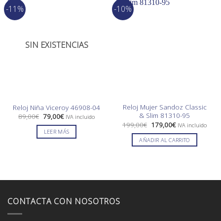
-11%
-10%
SIN EXISTENCIAS
Reloj Mujer Sandoz Classic
Reloj Niña Viceroy 46908-04
& Slim 81310-95
El
El
89,00
€
79,00
€
IVA incluido
precio
precio
El
El
199,00
€
179,00
€
IVA incluido
original
actual
precio
precio
LEER MÁS
era:
es:
original
actual
AÑADIR AL CARRITO
89,00€.
79,00€.
era:
es:
199,00€.
179,00€.
CONTACTA CON NOSOTROS