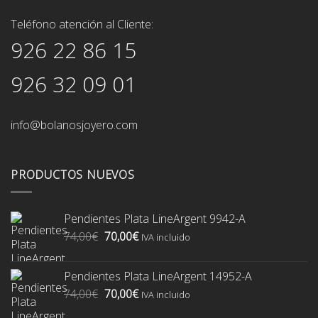
Teléfono atención al Cliente:
926 22 86 15
926 32 09 01
info@bolanosjoyero.com
PRODUCTOS NUEVOS
Pendientes Plata LineArgent 9942-A
El
El
74,00
€
70,00
€
IVA incluido
precio
precio
original
actual
Pendientes Plata LineArgent 14952-A
era:
es:
El
El
74,00
€
70,00
€
74,00€.
70,00€.
IVA incluido
precio
precio