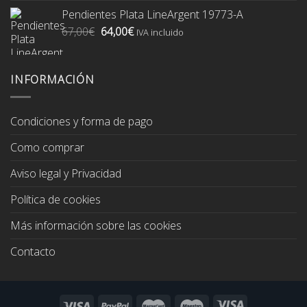
original
actual
Pendientes Plata LineArgent 19773-A
era:
es:
El
El
67,00
€
64,00
€
74,00€.
70,00€.
IVA incluido
precio
precio
original
actual
era:
es:
INFORMACIÓN
67,00€.
64,00€.
Condiciones y forma de pago
Como comprar
Aviso legal y Privacidad
Política de cookies
Más información sobre las cookies
Contacto