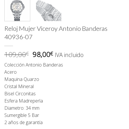
Reloj Mujer Viceroy Antonio Banderas
40936-07
El
El
109,00
98,00
€
€
IVA incluido
precio
precio
Colección Antonio Banderas
original
actual
Acero
era:
es:
Maquina Quarzo
109,00€.
98,00€.
Cristal Mineral
Bisel Circonitas
Esfera Madreperla
Diametro: 34 mm
Sumergible 5 Bar
2 años de garantía