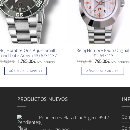
eloj Hombre Oris Aquis Small
Reloj Hombre Rado Original
cond Date Army 74376734137
R12637113
El
El
El
El
.100,00
€
1.785,00
€
995,00
€
795,00
€
IVA incluido
IVA incluido
precio
precio
precio
precio
original
actual
original
actual
AÑADIR AL CARRITO
AÑADIR AL CARRITO
era:
es:
era:
es:
2.100,00€.
1.785,00€.
995,00€.
795,00€.
PRODUCTOS NUEVOS
IN
Con
Pendientes Plata LineArgent 9942-
A
Com