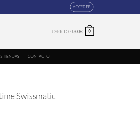
ACCEDER
0
CARRITO /
0,00
€
S TIENDAS
CONTACTO
time Swissmatic