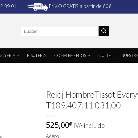
ENVÍO GRATIS a partir de 60€
32 09 01
Buscar
por:
JOYERÍA
BISUTERÍA
COMPLEMENTOS
OUTLET
NUESTRA
Reloj HombreTissot Every
T109.407.11.031.00
525,00
€
IVA incluido
Acero