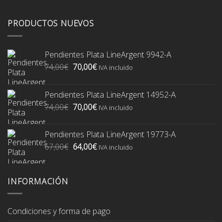
PRODUCTOS NUEVOS
Pendientes Plata LineArgent 9942-A
El
El
74,00
€
70,00
€
IVA incluido
precio
precio
original
actual
Pendientes Plata LineArgent 14952-A
era:
es:
El
El
74,00
€
70,00
€
74,00€.
70,00€.
IVA incluido
precio
precio
original
actual
Pendientes Plata LineArgent 19773-A
era:
es:
El
El
67,00
€
64,00
€
74,00€.
70,00€.
IVA incluido
precio
precio
original
actual
era:
es:
INFORMACIÓN
67,00€.
64,00€.
Condiciones y forma de pago