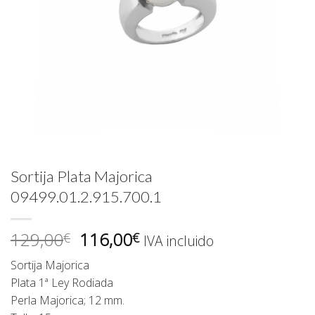
Sortija Plata Majorica
09499.01.2.915.700.1
El
El
129,00
116,00
€
€
IVA incluido
precio
precio
Sortija Majorica
original
actual
Plata 1ª Ley Rodiada
era:
es:
Perla Majorica; 12 mm.
129,00€.
116,00€.