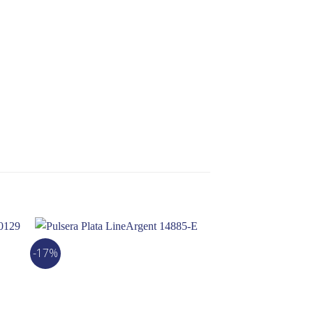
-17%
-16%