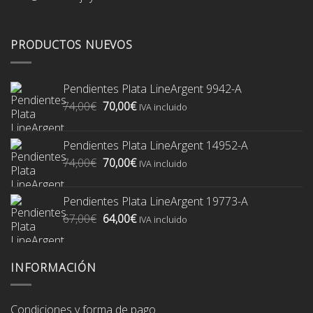
PRODUCTOS NUEVOS
Pendientes Plata LineArgent 9942-A
El
El
74,00
€
70,00
€
IVA incluido
precio
precio
original
actual
Pendientes Plata LineArgent 14952-A
era:
es:
El
El
74,00
€
70,00
€
74,00€.
70,00€.
IVA incluido
precio
precio
original
actual
Pendientes Plata LineArgent 19773-A
era:
es:
El
El
67,00
€
64,00
€
74,00€.
70,00€.
IVA incluido
precio
precio
original
actual
era:
es:
INFORMACIÓN
67,00€.
64,00€.
Condiciones y forma de pago