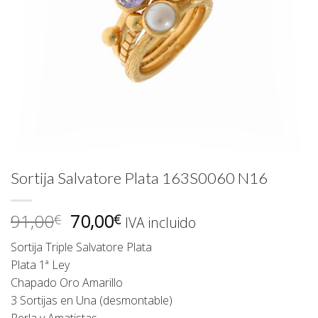
Sortija Salvatore Plata 163S0060 N16
El
El
91,00
70,00
€
€
IVA incluido
precio
precio
Sortija Triple Salvatore Plata
original
actual
Plata 1ª Ley
era:
es:
Chapado Oro Amarillo
91,00€.
70,00€.
3 Sortijas en Una (desmontable)