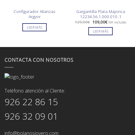
Configurador Alianzas
Gargantilla Plata Majorica
Argyor
12234.56.1.000.010..1
El
El
129,00
€
109,00
€
IVA incluido
precio
precio
LEER MÁS
original
actual
LEER MÁS
era:
es:
129,00€.
109,00€.
CONTACTA CON NOSOTROS
Teléfono atención al Cliente:
926 22 86 15
926 32 09 01
info@bolanosjoyero.com