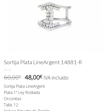
Sortija Plata LineArgent 14881-R
El
El
60,00
48,00
€
€
IVA incluido
precio
precio
Sortija Plata LineArgent
original
actual
Plata 1ª Ley Rodiada
era:
es:
Circonitas
60,00€.
48,00€.
Talla: 12