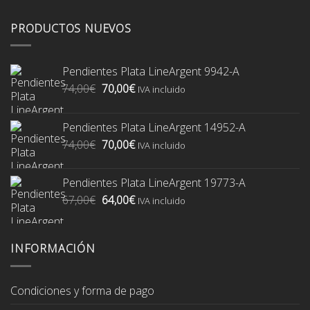
PRODUCTOS NUEVOS
Pendientes Plata LineArgent 9942-A
El
El
74,00
€
70,00
€
IVA incluido
precio
precio
original
actual
Pendientes Plata LineArgent 14952-A
era:
es:
El
El
74,00
€
70,00
€
74,00€.
70,00€.
IVA incluido
precio
precio
original
actual
Pendientes Plata LineArgent 19773-A
era:
es:
El
El
67,00
€
64,00
€
74,00€.
70,00€.
IVA incluido
precio
precio
original
actual
era:
es:
INFORMACIÓN
67,00€.
64,00€.
Condiciones y forma de pago