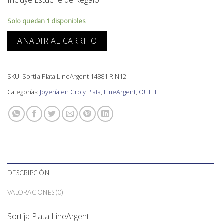
Incluye Estuche de Regalo
Solo quedan 1 disponibles
AÑADIR AL CARRITO
SKU:
Sortija Plata LineArgent 14881-R N12
Categorías:
Joyería en Oro y Plata
,
LineArgent
,
OUTLET
DESCRIPCIÓN
VALORACIONES (0)
Sortija Plata LineArgent