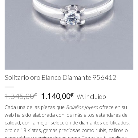
Solitario oro Blanco Diamante 956412
El
El
1.345,00
1.140,00
€
€
IVA incluido
precio
precio
Cada una de las piezas que
Bolaños Joyero
ofrece en su
original
actual
web ha sido elaborada con los más altos estandares de
era:
es:
calidad, con la mejor selección de diamantes certificados,
1.345,00€.
1.140,00€.
oro de 18 kilates, gemas preciosas como rubís, zafiros o