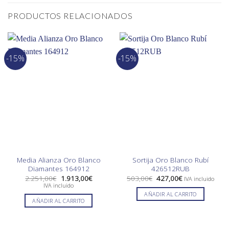
PRODUCTOS RELACIONADOS
-15%
-15%
Media Alianza Oro Blanco
Sortija Oro Blanco Rubí
Diamantes 164912
426512RUB
El
El
El
El
2.251,00
€
1.913,00
€
503,00
€
427,00
€
IVA incluido
precio
precio
precio
precio
IVA incluido
original
actual
original
actual
AÑADIR AL CARRITO
era:
es:
era:
es:
AÑADIR AL CARRITO
2.251,00€.
1.913,00€.
503,00€.
427,00€.