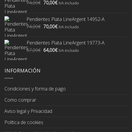
El
El
74,00
€
70,00
€
IVA incluido
precio
precio
original
actual
Pendientes Plata LineArgent 14952-A
era:
es:
El
El
74,00
€
70,00
€
74,00€.
70,00€.
IVA incluido
precio
precio
original
actual
Pendientes Plata LineArgent 19773-A
era:
es:
El
El
67,00
€
64,00
€
74,00€.
70,00€.
IVA incluido
precio
precio
original
actual
era:
es:
INFORMACIÓN
67,00€.
64,00€.
Condiciones y forma de pago
Como comprar
Aviso legal y Privacidad
Política de cookies