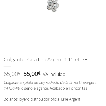
Colgante Plata LineArgent 14154-PE
El
El
65,00
55,00
€
€
IVA incluido
precio
precio
Colgante en plata de Ley rodiado de la firma Lineargent
original
actual
14154-PE
,
diseño elegante. Acabado en circonitas
era:
es:
65,00€.
55,00€.
Bolaños Joyero
distribuidor oficial
Line Argent