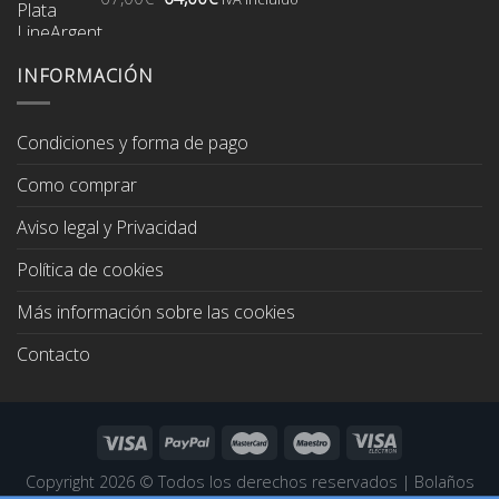
74,00€.
70,00€.
precio
precio
original
actual
era:
es:
INFORMACIÓN
67,00€.
64,00€.
Condiciones y forma de pago
Como comprar
Aviso legal y Privacidad
Política de cookies
Más información sobre las cookies
Contacto
Copyright 2026 ©
Todos los derechos reservados
|
Bolaños