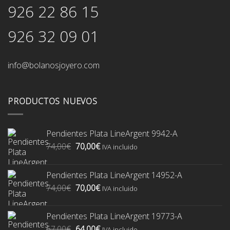
926 22 86 15
926 32 09 01
info@bolanosjoyero.com
PRODUCTOS NUEVOS
Pendientes Plata LineArgent 9942-A
El
El
74,00
€
70,00
€
IVA incluido
precio
precio
original
actual
Pendientes Plata LineArgent 14952-A
era:
es:
El
El
74,00
€
70,00
€
74,00€.
70,00€.
IVA incluido
precio
precio
original
actual
Pendientes Plata LineArgent 19773-A
era:
es:
El
El
67,00
€
64,00
€
IVA incluido