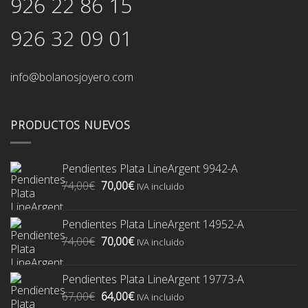
926 22 86 15
926 32 09 01
info@bolanosjoyero.com
PRODUCTOS NUEVOS
Pendientes Plata LineArgent 9942-A
El
El
74,00
€
70,00
€
IVA incluido
precio
precio
original
actual
Pendientes Plata LineArgent 14952-A
era:
es:
El
El
74,00
€
70,00
€
74,00€.
70,00€.
IVA incluido
precio
precio
original
actual
Pendientes Plata LineArgent 19773-A
era:
es:
El
El
67,00
€
64,00
€
74,00€.
70,00€.
IVA incluido