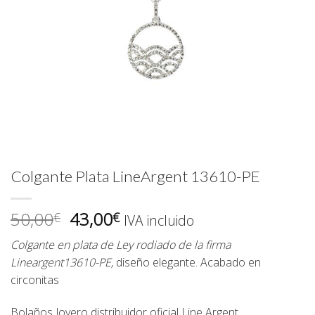
Colgante Plata LineArgent 13610-PE
El
El
50,00
43,00
€
€
IVA incluido
precio
precio
Colgante en plata de Ley rodiado de la firma
original
actual
Lineargent
13610-PE
,
diseño elegante. Acabado en
era:
es:
circonitas
50,00€.
43,00€.
Bolaños Joyero
distribuidor oficial
Line Argent