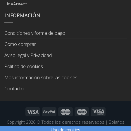
precio
precio
original
actual
era:
es:
INFORMACIÓN
67,00€.
64,00€.
Condiciones y forma de pago
Como comprar
Aviso legal y Privacidad
Política de cookies
Más información sobre las cookies
Contacto
Copyright 2026 ©
Todos los derechos reservados
|
Bolaños
Joyeros
|
Páginas Web Profesionales
Uso de cookies