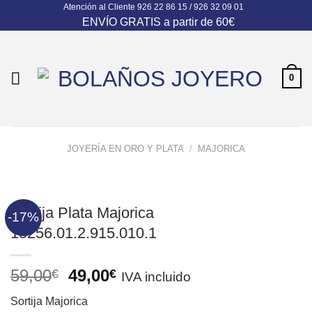
Atención al Cliente
926 22 86 15 / 926 32 09 01
Skip
ENVÍO GRATIS a partir de 60€
to
content
0
JOYERÍA EN ORO Y PLATA
/
MAJORICA
Sortija Plata Majorica
-17%
15256.01.2.915.010.1
El
El
59,00
49,00
€
€
IVA incluido
precio
precio
Sortija Majorica
original
actual