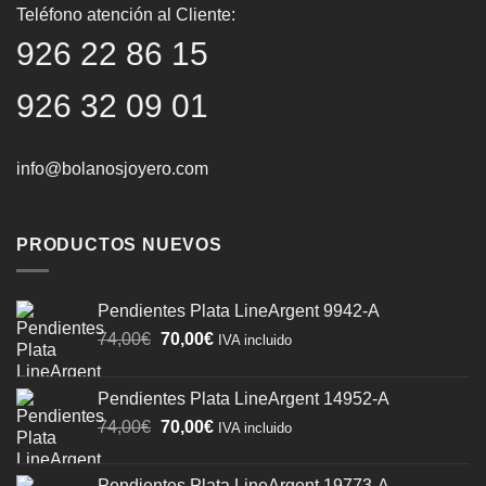
Teléfono atención al Cliente:
926 22 86 15
926 32 09 01
info@bolanosjoyero.com
PRODUCTOS NUEVOS
Pendientes Plata LineArgent 9942-A
El
El
74,00
€
70,00
€
IVA incluido
precio
precio
original
actual
Pendientes Plata LineArgent 14952-A
era:
es:
El
El
74,00
€
70,00
€
74,00€.
70,00€.
IVA incluido
precio
precio
original
actual
Pendientes Plata LineArgent 19773-A