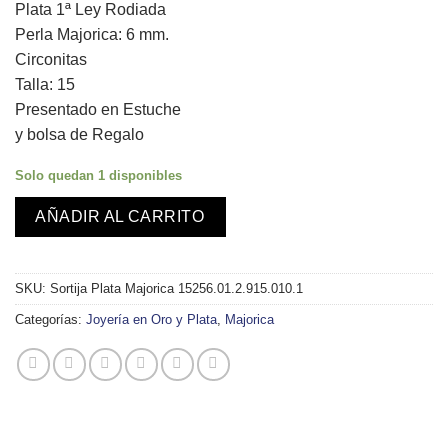
Plata 1ª Ley Rodiada
era:
es:
Perla Majorica: 6 mm.
59,00€.
49,00€.
Circonitas
Talla: 15
Presentado en Estuche
y bolsa de Regalo
Solo quedan 1 disponibles
AÑADIR AL CARRITO
SKU:
Sortija Plata Majorica 15256.01.2.915.010.1
Categorías:
Joyería en Oro y Plata
,
Majorica