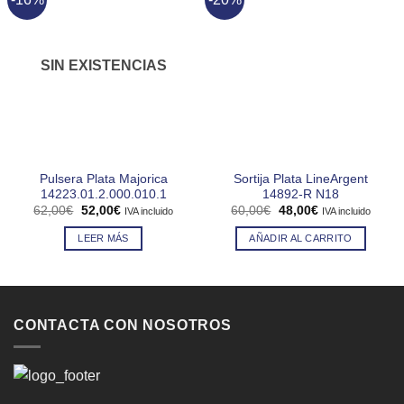
SIN EXISTENCIAS
Pulsera Plata Majorica
Sortija Plata LineArgent
14223.01.2.000.010.1
14892-R N18
El
El
El
El
62,00
€
52,00
€
60,00
€
48,00
€
IVA incluido
IVA incluido
precio
precio
precio
precio
original
actual
original
actual
LEER MÁS
AÑADIR AL CARRITO
era:
es:
era:
es:
62,00€.
52,00€.
60,00€.
48,00€.
CONTACTA CON NOSOTROS