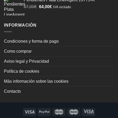
era:
es:
El
El
67,00
€
64,00
€
IVA incluido
74,00€.
70,00€.
precio
precio
original
actual
era:
es:
INFORMACIÓN
67,00€.
64,00€.
Condiciones y forma de pago
Como comprar
Aviso legal y Privacidad
Política de cookies
Más información sobre las cookies
Contacto