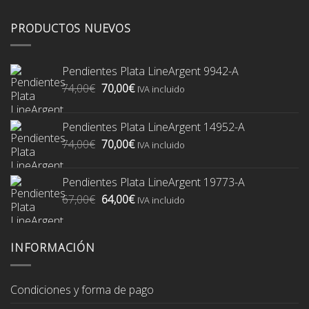
PRODUCTOS NUEVOS
Pendientes Plata LineArgent 9942-A
El
El
74,00
€
70,00
€
IVA incluido
precio
precio
original
actual
Pendientes Plata LineArgent 14952-A
era:
es:
El
El
74,00
€
70,00
€
74,00€.
70,00€.
IVA incluido
precio
precio
original
actual
Pendientes Plata LineArgent 19773-A
era:
es:
El
El
67,00
€
64,00
€
74,00€.
70,00€.
IVA incluido
precio
precio
original
actual
era:
es:
INFORMACIÓN
67,00€.
64,00€.
Condiciones y forma de pago