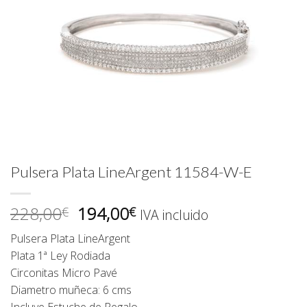
Pulsera Plata LineArgent 11584-W-E
El
El
228,00
194,00
€
€
IVA incluido
precio
precio
Pulsera Plata LineArgent
original
actual
Plata 1ª Ley Rodiada
era:
es:
Circonitas Micro Pavé
228,00€.
194,00€.
Diametro muñeca: 6 cms