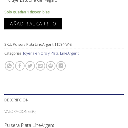
Incluye Estuche de Regalo
Solo quedan 1 disponibles
AÑADIR AL CARRITO
SKU:
Pulsera Plata LineArgent 11584-W-E
Categorías:
Joyería en Oro y Plata
,
LineArgent
DESCRIPCIÓN
VALORACIONES (0)
Pulsera Plata LineArgent