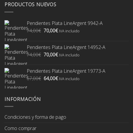
PRODUCTOS NUEVOS
Pendientes Plata LineArgent 9942-A
El
El
74,00
€
70,00
€
IVA incluido
precio
precio
original
actual
Pendientes Plata LineArgent 14952-A
era:
es:
El
El
74,00
€
70,00
€
74,00€.
70,00€.
IVA incluido
precio
precio
original
actual
Pendientes Plata LineArgent 19773-A
era:
es:
El
El
67,00
€
64,00
€
74,00€.
70,00€.
IVA incluido
precio
precio
original
actual
era:
es:
INFORMACIÓN
67,00€.
64,00€.
Condiciones y forma de pago
Como comprar