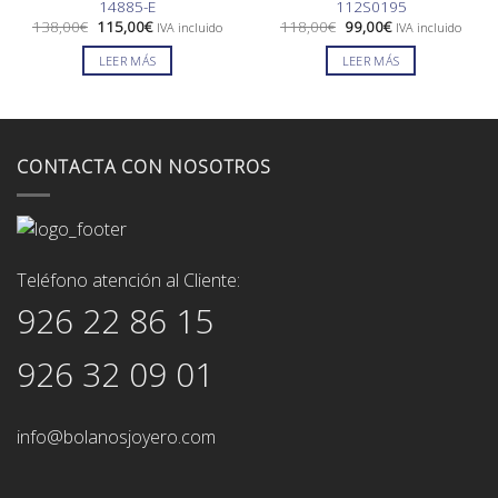
14885-E
112S0195
El
El
El
El
138,00
€
115,00
€
118,00
€
99,00
€
IVA incluido
IVA incluido
precio
precio
precio
precio
original
actual
original
actual
LEER MÁS
LEER MÁS
era:
es:
era:
es:
138,00€.
115,00€.
118,00€.
99,00€.
CONTACTA CON NOSOTROS
Teléfono atención al Cliente:
926 22 86 15
926 32 09 01
info@bolanosjoyero.com