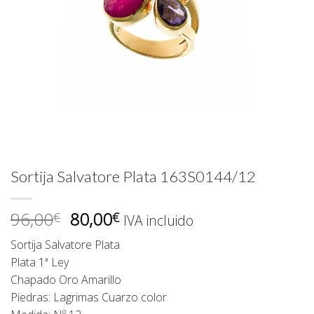
Sortija Salvatore Plata 163S0144/12
El
El
96,00
80,00
€
€
IVA incluido
precio
precio
Sortija Salvatore Plata
original
actual
Plata 1ª Ley
era:
es:
Chapado Oro Amarillo
96,00€.
80,00€.
Piedras: Lagrimas Cuarzo color