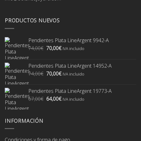
PRODUCTOS NUEVOS
Pendientes Plata LineArgent 9942-A
El
El
74,00
€
70,00
€
IVA incluido
precio
precio
original
actual
Pendientes Plata LineArgent 14952-A
era:
es:
El
El
74,00
€
70,00
€
74,00€.
70,00€.
IVA incluido
precio
precio
original
actual
Pendientes Plata LineArgent 19773-A
era:
es:
El
El
67,00
€
64,00
€
74,00€.
70,00€.
IVA incluido
precio
precio
original
actual
era:
es:
INFORMACIÓN
67,00€.
64,00€.
Condiciones y forma de pago