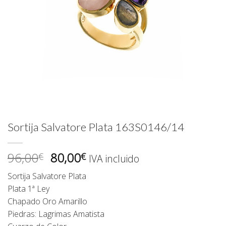
Sortija Salvatore Plata 163S0146/14
El
El
96,00
80,00
€
€
IVA incluido
precio
precio
Sortija Salvatore Plata
original
actual
Plata 1ª Ley
era:
es:
Chapado Oro Amarillo
96,00€.
80,00€.
Piedras: Lagrimas Amatista