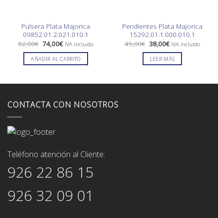
Pulsera Plata Majorica
Pendientes Plata Majorica
09852.01.2.021.010.1
15292.01.1.000.010.1
El
El
El
El
82,00
€
74,00
€
45,00
€
38,00
€
IVA incluido
IVA incluido
precio
precio
precio
precio
original
actual
original
actual
AÑADIR AL CARRITO
LEER MÁS
era:
es:
era:
es:
82,00€.
74,00€.
45,00€.
38,00€.
CONTACTA CON NOSOTROS
Teléfono atención al Cliente:
926 22 86 15
926 32 09 01