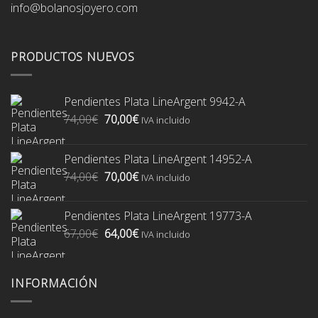
info@bolanosjoyero.com
PRODUCTOS NUEVOS
Pendientes Plata LineArgent 9942-A
El
El
74,00
€
70,00
€
IVA incluido
precio
precio
original
actual
Pendientes Plata LineArgent 14952-A
era:
es:
El
El
74,00
€
70,00
€
74,00€.
70,00€.
IVA incluido
precio
precio
original
actual
Pendientes Plata LineArgent 19773-A
era:
es:
El
El
67,00
€
64,00
€
74,00€.
70,00€.
IVA incluido
precio
precio
original
actual
era:
es:
INFORMACIÓN
67,00€.
64,00€.