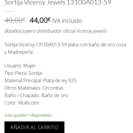
Sortija Viceroy Jewels 13100A013-59
El
El
49,00
44,00
€
€
IVA incluido
precio
precio
Bolaños Joyero distribuidor oficial Viceroy jewels
original
actual
era:
es:
Sortija Viceroy 13100A013-59 plata con baño de oro rosa
49,00€.
44,00€.
y Madreperla.
Usuario: Mujer
Tipo Pieza: Sortija
Material Principal: Plata de ley 925
Otros Materiales: Circonitas
Baño / Chapado: Baño de oro
Color: Multicolor
Solo quedan 1 disponibles
AÑADIR AL CARRITO