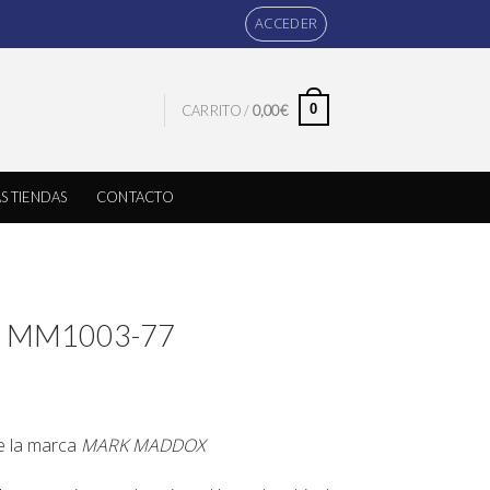
ACCEDER
0
CARRITO /
0,00
€
S TIENDAS
CONTACTO
ox MM1003-77
de la marca
MARK MADDOX