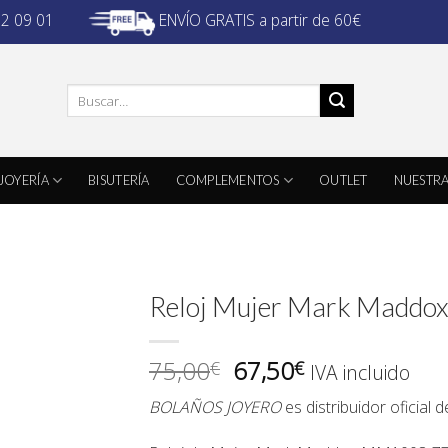
ENVÍO GRATIS a partir de 60€
32 09 01
Buscar
por:
JOYERÍA
BISUTERÍA
COMPLEMENTOS
OUTLET
NUESTRA
Reloj Mujer Mark Madd
El
El
75,00
67,50
€
€
IVA incluido
precio
precio
BOLAÑOS JOYERO
es distribuidor oficial 
original
actual
era:
es: