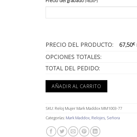
Precio del grabado
€
(
+
8,00
)
PRECIO DEL PRODUCTO:
67,50
€
OPCIONES TOTALES:
TOTAL DEL PEDIDO:
AÑADIR AL CARRITO
SKU:
Reloj Mujer Mark Maddox MM1003-77
Categorías:
Mark Maddox
,
Relojes
,
Señora