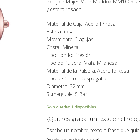
Reloj de Mujer Mark Maddox
MM1003-7
75,00€.
67,50€.
y esfera rosada..
Material de Caja: Acero IP rpsa
Esfera Rosa
Movimiento: 3 agujas
Cristal: Mineral
Tipo Fondo: Presión
Tipo de Pulsera: Malla Milanesa
Material de la Pulsera: Acero Ip Rosa
Tipo de Cierre: Desplegable
Diámetro: 32 mm
Sumerguble: 5 Bar
Solo quedan 1 disponibles
¿Quieres grabar un texto en el reloj
Escribe un nombre, texto o frase que quie