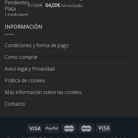
El
El
67,00
€
64,00
€
74,00€.
70,00€.
IVA incluido
precio
precio
original
actual
era:
es:
INFORMACIÓN
67,00€.
64,00€.
Condiciones y forma de pago
Como comprar
Aviso legal y Privacidad
Política de cookies
Más información sobre las cookies
Contacto