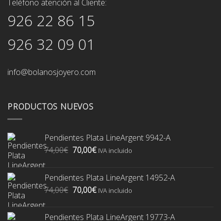
Teléfono atención al Cliente:
926 22 86 15
926 32 09 01
info@bolanosjoyero.com
PRODUCTOS NUEVOS
Pendientes Plata LineArgent 9942-A
El
El
74,00
€
70,00
€
IVA incluido
precio
precio
original
actual
Pendientes Plata LineArgent 14952-A
era:
es:
El
El
74,00
€
70,00
€
74,00€.
70,00€.
IVA incluido
precio
precio
original
actual
Pendientes Plata LineArgent 19773-A
era:
es: