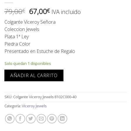
El
El
79,00
67,00
€
€
IVA incluido
precio
precio
Colgante Viceroy Señora
original
actual
Coleccion Jewels
era:
es:
Plata 1ª Ley
79,00€.
67,00€.
Piedra Color
Presentado en Estuche de Regalo
Solo quedan 1 disponibles
AÑADIR AL CARRITO
SKU:
Colgante Viceroy Jewels 8102C000-40
Categoría:
Viceroy Jewels