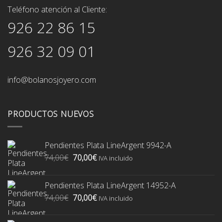
Teléfono atención al Cliente:
926 22 86 15
926 32 09 01
info@bolanosjoyero.com
PRODUCTOS NUEVOS
Pendientes Plata LineArgent 9942-A
El
El
74,00
€
70,00
€
IVA incluido
precio
precio
original
actual
Pendientes Plata LineArgent 14952-A
era:
es:
El
El
74,00
€
70,00
€
74,00€.
70,00€.
IVA incluido
precio
precio
original
actual