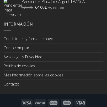
Pendientes Plata LineArgent 19773-A
era:
es:
El
El
67,00
€
64,00
€
74,00€.
70,00€.
IVA incluido
precio
precio
original
actual
era:
es:
INFORMACIÓN
67,00€.
64,00€.
Condiciones y forma de pago
Como comprar
Aviso legal y Privacidad
Política de cookies
Más información sobre las cookies
Contacto