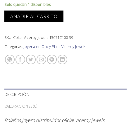
Solo quedan 1 disponibles
AÑADIR AL CARRITO
SKU:
Collar Viceroy Jewels 13071C100-39
Categorías:
Joyería en Oro y Plata
,
Viceroy Jewels
DESCRIPCIÓN
VALORACIONES (0)
Bolaños Joyero distribuidor oficial Viceroy jewels