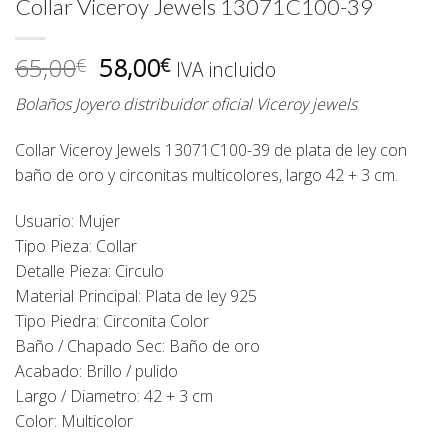
Collar Viceroy Jewels 13071C100-39
El
El
65,00
58,00
€
€
IVA incluido
precio
precio
Bolaños Joyero distribuidor oficial Viceroy jewels
original
actual
era:
es:
Collar Viceroy Jewels 13071C100-39 de plata de ley con
65,00€.
58,00€.
baño de oro y circonitas multicolores, largo 42 + 3 cm.
Usuario: Mujer
Tipo Pieza: Collar
Detalle Pieza: Circulo
Material Principal: Plata de ley 925
Tipo Piedra: Circonita Color
Baño / Chapado Sec: Baño de oro
Acabado: Brillo / pulido
Largo / Diametro: 42 + 3 cm
Color: Multicolor