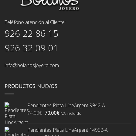
Teléfono atención al Cliente:
926 22 86 15
926 32 09 01
info@bolanosjoyero.com
PRODUCTOS NUEVOS
Pendientes Plata LineArgent 9942-A
El
El
74,00
€
70,00
€
IVA incluido
precio
precio
original
actual
Pendientes Plata LineArgent 14952-A
era:
es: