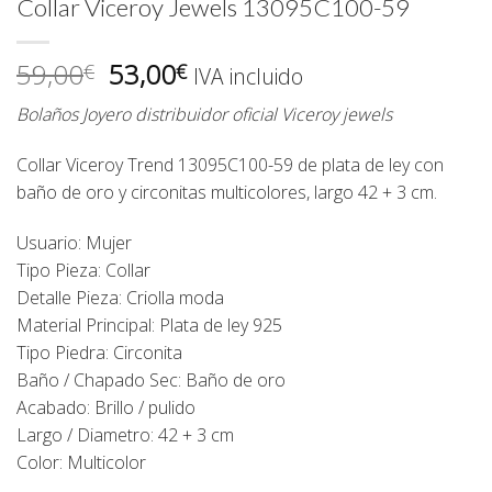
Collar Viceroy Jewels 13095C100-59
El
El
59,00
53,00
€
€
IVA incluido
precio
precio
Bolaños Joyero distribuidor oficial Viceroy jewels
original
actual
era:
es:
Collar Viceroy Trend 13095C100-59 de plata de ley con
59,00€.
53,00€.
baño de oro y circonitas multicolores, largo 42 + 3 cm.
Usuario: Mujer
Tipo Pieza: Collar
Detalle Pieza: Criolla moda
Material Principal: Plata de ley 925
Tipo Piedra: Circonita
Baño / Chapado Sec: Baño de oro
Acabado: Brillo / pulido
Largo / Diametro: 42 + 3 cm
Color: Multicolor