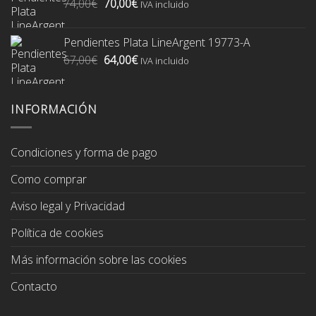
El
El
74,00
€
70,00
€
74,00€.
70,00€.
IVA incluido
precio
precio
original
actual
Pendientes Plata LineArgent 19773-A
era:
es:
El
El
67,00
€
64,00
€
74,00€.
70,00€.
IVA incluido
precio
precio
original
actual
era:
es:
INFORMACIÓN
67,00€.
64,00€.
Condiciones y forma de pago
Como comprar
Aviso legal y Privacidad
Política de cookies
Más información sobre las cookies
Contacto