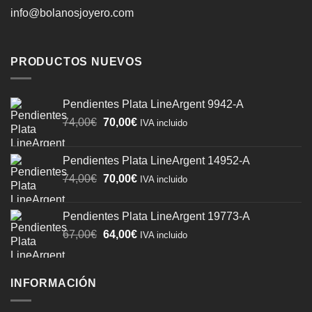
info@bolanosjoyero.com
PRODUCTOS NUEVOS
Pendientes Plata LineArgent 9942-A
El
El
74,00
€
70,00
€
IVA incluido
precio
precio
original
actual
Pendientes Plata LineArgent 14952-A
era:
es:
El
El
74,00
€
70,00
€
74,00€.
70,00€.
IVA incluido
precio
precio
original
actual
Pendientes Plata LineArgent 19773-A
era:
es:
El
El
67,00
€
64,00
€
IVA incluido
74,00€.
70,00€.
precio
precio
original
actual
era:
es:
INFORMACIÓN
67,00€.
64,00€.