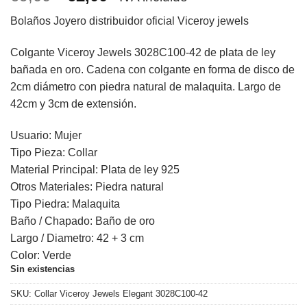
precio
precio
Bolaños Joyero distribuidor oficial Viceroy jewels
original
actual
era:
es:
Colgante Viceroy Jewels 3028C100-42 de plata de ley
69,00€.
62,00€.
bañada en oro. Cadena con colgante en forma de disco de
2cm diámetro con piedra natural de malaquita. Largo de
42cm y 3cm de extensión.
Usuario: Mujer
Tipo Pieza: Collar
Material Principal: Plata de ley 925
Otros Materiales: Piedra natural
Tipo Piedra: Malaquita
Baño / Chapado: Baño de oro
Largo / Diametro: 42 + 3 cm
Color: Verde
Sin existencias
SKU:
Collar Viceroy Jewels Elegant 3028C100-42