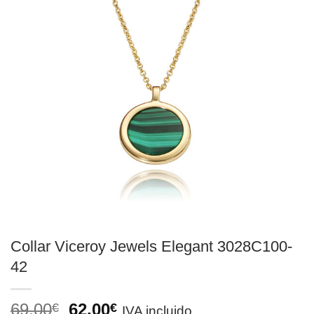
Collar Viceroy Jewels Elegant 3028C100-
42
El
El
69,00
62,00
€
€
IVA incluido