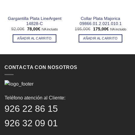
Gargantilla Plata LineArgent
Collar Plata Majorica
14828-C
09866.01.2.021.010.1
El
El
El
El
92,00
€
78,00
€
195,00
€
175,00
€
IVA incluido
IVA incluido
precio
precio
precio
precio
original
actual
original
actual
AÑADIR AL CARRITO
AÑADIR AL CARRITO
era:
es:
era:
es:
92,00€.
78,00€.
195,00€.
175,00€.
CONTACTA CON NOSOTROS
Teléfono atención al Cliente:
926 22 86 15
926 32 09 01