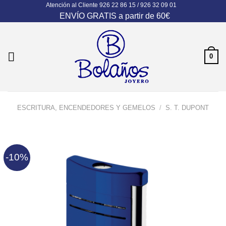
Atención al Cliente
926 22 86 15 / 926 32 09 01
Skip
ENVÍO GRATIS a partir de 60€
to
content
0
ESCRITURA, ENCENDEDORES Y GEMELOS
/
S. T. DUPONT
-10%