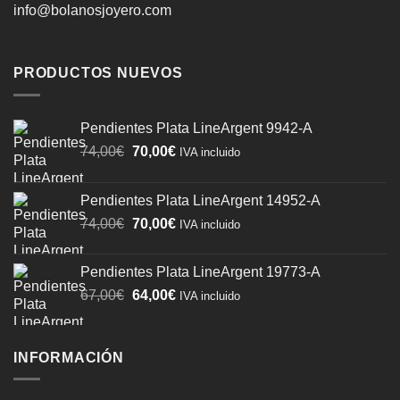
info@bolanosjoyero.com
PRODUCTOS NUEVOS
Pendientes Plata LineArgent 9942-A
El
El
74,00
€
70,00
€
IVA incluido
precio
precio
original
actual
Pendientes Plata LineArgent 14952-A
era:
es:
El
El
74,00
€
70,00
€
74,00€.
70,00€.
IVA incluido
precio
precio
original
actual
Pendientes Plata LineArgent 19773-A
era:
es:
El
El
67,00
€
64,00
€
IVA incluido
74,00€.
70,00€.
precio
precio
original
actual
era:
es:
INFORMACIÓN
67,00€.
64,00€.