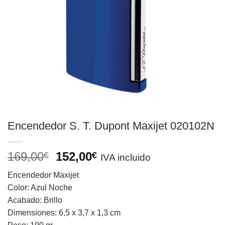
Encendedor S. T. Dupont Maxijet 020102N
El
El
169,00
152,00
€
€
IVA incluido
precio
precio
Encendedor Maxijet
original
actual
Color: Azul Noche
era:
es:
Acabado: Brillo
169,00€.
152,00€.
Dimensiones: 6,5 x 3,7 x 1,3 cm