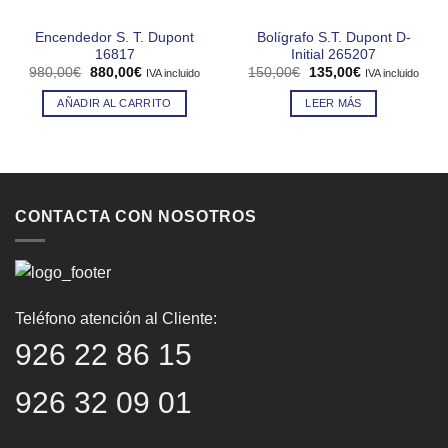
Encendedor S. T. Dupont
Bolígrafo S.T. Dupont D-
16817
Initial 265207
El
El
El
El
980,00
€
880,00
€
150,00
€
135,00
€
IVA incluido
IVA incluido
precio
precio
precio
precio
original
actual
original
actual
AÑADIR AL CARRITO
LEER MÁS
era:
es:
era:
es:
980,00€.
880,00€.
150,00€.
135,00€.
CONTACTA CON NOSOTROS
Teléfono atención al Cliente:
926 22 86 15
926 32 09 01