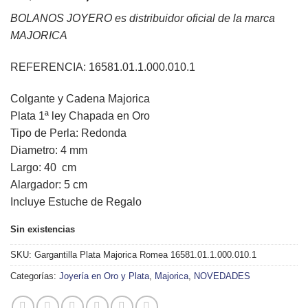
precio
precio
BOLANOS JOYERO es distribuidor oficial de la marca
original
actual
MAJORICA
era:
es:
95,00€.
85,00€.
REFERENCIA: 16581.01.1.000.010.1
Colgante y Cadena Majorica
Plata 1ª ley Chapada en Oro
Tipo de Perla: Redonda
Diametro: 4 mm
Largo: 40 cm
Alargador: 5 cm
Incluye Estuche de Regalo
Sin existencias
SKU:
Gargantilla Plata Majorica Romea 16581.01.1.000.010.1
Categorías:
Joyería en Oro y Plata
,
Majorica
,
NOVEDADES