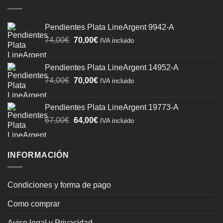
Pendientes Plata LineArgent 9942-A
El
El
74,00
€
70,00
€
IVA incluido
precio
precio
original
actual
Pendientes Plata LineArgent 14952-A
era:
es:
El
El
74,00
€
70,00
€
74,00€.
70,00€.
IVA incluido
precio
precio
original
actual
Pendientes Plata LineArgent 19773-A
era:
es:
El
El
67,00
€
64,00
€
IVA incluido
74,00€.
70,00€.
precio
precio
original
actual
era:
es:
INFORMACIÓN
67,00€.
64,00€.
Condiciones y forma de pago
Como comprar
Aviso legal y Privacidad