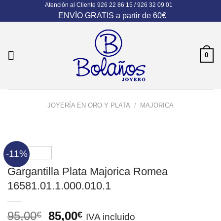
Atención al Cliente
926 22 86 15 / 926 32 09 01
Skip
ENVÍO GRATIS a partir de 60€
to
content
0
JOYERÍA EN ORO Y PLATA
/
MAJORICA
-11%
Gargantilla Plata Majorica Romea
16581.01.1.000.010.1
El
El
95,00
85,00
€
€
IVA incluido