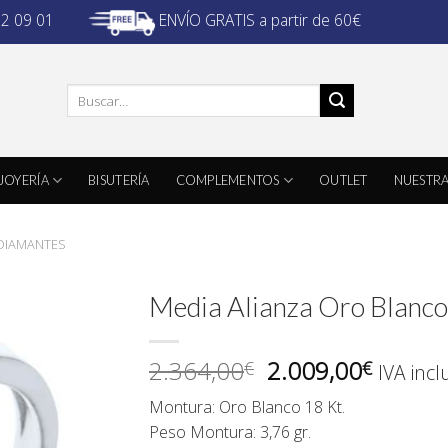
ENVÍO GRATIS a partir de 60€
32 09 01
Buscar
por:
JOYERÍA
BISUTERÍA
COMPLEMENTOS
OUTLET
NUESTRA
 DIAMANTES
Media Alianza Oro Blanc
El
El
2.364,00
2.009,00
€
€
IVA incl
precio
precio
Montura: Oro Blanco 18 Kt.
original
actual
Peso Montura: 3,76 gr.
era:
es: