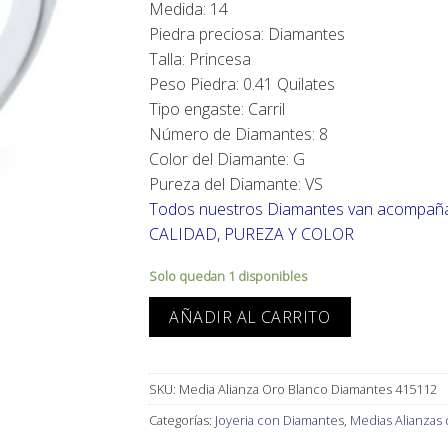
Medida: 14
2.364,00€.
2.009,
Piedra preciosa: Diamantes
Talla: Princesa
Peso Piedra: 0.41 Quilates
Tipo engaste: Carril
Número de Diamantes: 8
Color del Diamante: G
Pureza del Diamante: VS
Todos nuestros Diamantes van acompañ
CALIDAD, PUREZA Y COLOR
Solo quedan 1 disponibles
AÑADIR AL CARRITO
SKU:
Media Alianza Oro Blanco Diamantes 415112
Categorías:
Joyeria con Diamantes
,
Medias Alianzas