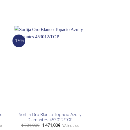
-15%
-15%
co
Sortija Oro Blanco Topacio Azul y
Media Alianza
Diamantes 453012/TOP
Diamantes
El
El
El
1.731,00
€
1.471,00
€
3.638,00
€
3.092
do
IVA incluido
precio
precio
preci