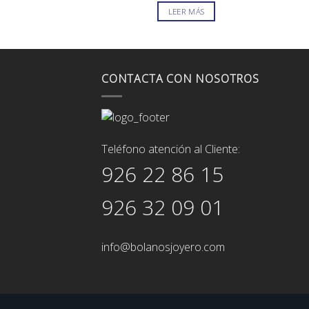
original
actual
LEER MÁS
era:
es:
658,00€.
559,00€.
CONTACTA CON NOSOTROS
Teléfono atención al Cliente:
926 22 86 15
926 32 09 01
info@bolanosjoyero.com