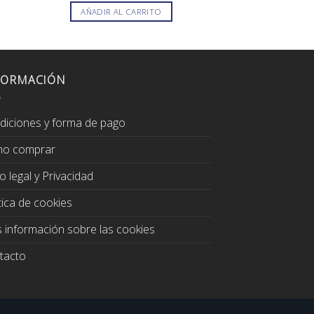
original
actual
origin
AÑADIR AL CARRITO
AÑADIR AL
era:
es:
era:
.
1.731,00€.
1.471,00€.
3.638
FORMACIÓN
diciones y forma de pago
o comprar
o legal y Privacidad
tica de cookies
 información sobre las cookies
tacto