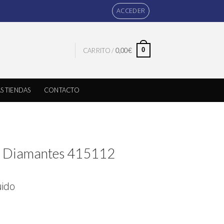
ACCEDER
0
CARRITO /
0,00
€
S TIENDAS
CONTACTO
o Diamantes 415112
uido