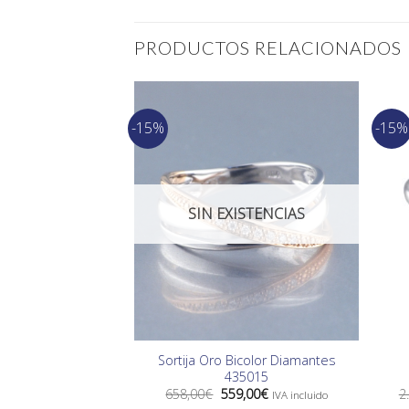
PRODUCTOS RELACIONADOS
-15%
-15%
SIN EXISTENCIAS
Sortija Oro Bicolor Diamantes
435015
El
El
658,00
€
559,00
€
2
IVA incluido
precio
precio