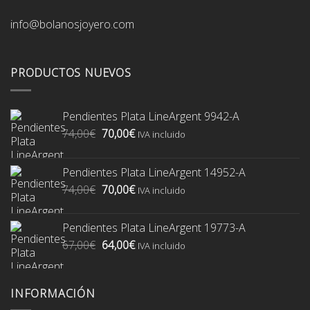
info@bolanosjoyero.com
PRODUCTOS NUEVOS
Pendientes Plata LineArgent 9942-A
El
El
74,00
€
70,00
€
IVA incluido
precio
precio
original
actual
Pendientes Plata LineArgent 14952-A
era:
es:
El
El
74,00
€
70,00
€
74,00€.
70,00€.
IVA incluido
precio
precio
original
actual
Pendientes Plata LineArgent 19773-A
era:
es:
El
El
67,00
€
64,00
€
74,00€.
70,00€.
IVA incluido
precio
precio
original
actual
era:
es:
INFORMACIÓN
67,00€.
64,00€.