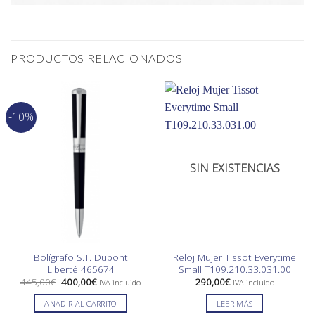
PRODUCTOS RELACIONADOS
-10%
SIN EXISTENCIAS
Bolígrafo S.T. Dupont
Reloj Mujer Tissot Everytime
Liberté 465674
Small T109.210.33.031.00
El
El
445,00
€
400,00
€
290,00
€
IVA incluido
IVA incluido
precio
precio
original
actual
AÑADIR AL CARRITO
LEER MÁS
era:
es: