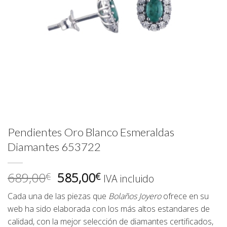
Pendientes Oro Blanco Esmeraldas
Diamantes 653722
El
El
689,00
585,00
€
€
IVA incluido
precio
precio
Cada una de las piezas que
Bolaños Joyero
ofrece en su
original
actual
web ha sido elaborada con los más altos estandares de
era:
es:
calidad, con la mejor selección de diamantes certificados,
689,00€.
585,00€.