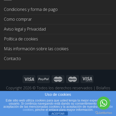
Condiciones y forma de pago
Como comprar
Aviso legal y Privacidad
Política de cookies
Más información sobre las cookies
Contacto
Copyright 2026 ©
Todos los derechos reservados
|
Bolaños
Joyeros
|
Páginas Web Profesionales
Uso de cookies
Este sitio web utiliza cookies para que usted tenga la mejor experiencia de
usuario. Si continúa navegando está dando su consentimiento para la
aceptación de las mencionadas cookies y la aceptación de nuestra
política de
cookies
, pinche el enlace para mayor información.
ACEPTAR