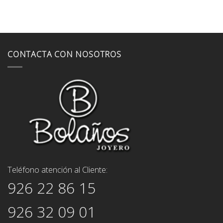
445,00€.
400,00€.
CONTACTA CON NOSOTROS
Teléfono atención al Cliente:
926 22 86 15
926 32 09 01