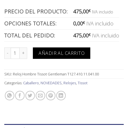
PRECIO DEL PRODUCTO:
475,00
€
IVA incluido
OPCIONES TOTALES:
0,00
€
IVA incluido
TOTAL DEL PEDIDO:
475,00
€
IVA incluido
Reloj Hombre Tissot Gentleman T127.410.11.041.00 cantidad
AÑADIR AL CARRITO
SKU:
Reloj Hombre Tissot Gentleman T127.410.11.041.00
Categorías:
Caballero
,
NOVEDADES
,
Relojes
,
Tissot