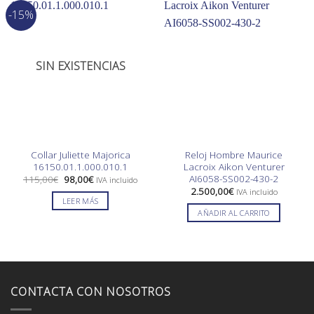
-15%
SIN EXISTENCIAS
Collar Juliette Majorica
Reloj Hombre Maurice
16150.01.1.000.010.1
Lacroix Aikon Venturer
AI6058-SS002-430-2
El
El
115,00
€
98,00
€
IVA incluido
precio
precio
2.500,00
€
IVA incluido
original
actual
LEER MÁS
era:
es:
AÑADIR AL CARRITO
115,00€.
98,00€.
CONTACTA CON NOSOTROS