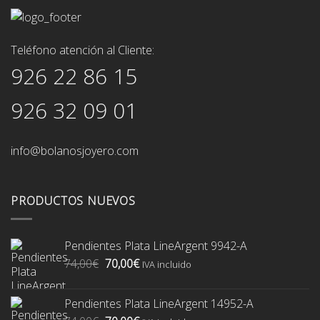
Teléfono atención al Cliente:
926 22 86 15
926 32 09 01
info@bolanosjoyero.com
PRODUCTOS NUEVOS
Pendientes Plata LineArgent 9942-A
El
El
74,00
€
70,00
€
IVA incluido
precio
precio
original
actual
Pendientes Plata LineArgent 14952-A
era:
es: