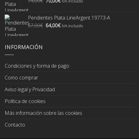
El
El
74,00
€
70,00
€
74,00€.
70,00€.
IVA incluido
precio
precio
original
actual
Pendientes Plata LineArgent 19773-A
era:
es:
El
El
67,00
€
64,00
€
74,00€.
70,00€.
IVA incluido
precio
precio
original
actual
era:
es:
INFORMACIÓN
67,00€.
64,00€.
Condiciones y forma de pago
Como comprar
Aviso legal y Privacidad
Política de cookies
Más información sobre las cookies
Contacto