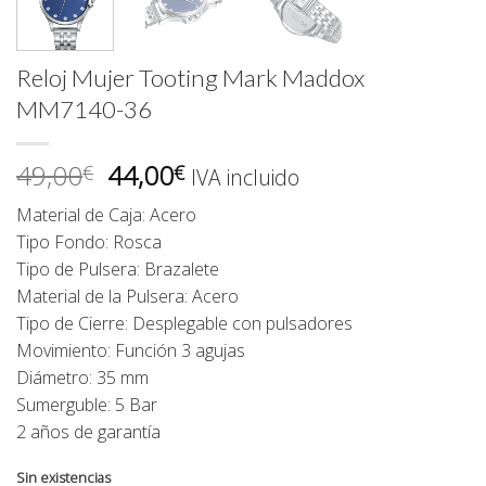
Reloj Mujer Tooting Mark Maddox
MM7140-36
El
El
49,00
44,00
€
€
IVA incluido
precio
precio
Material de Caja: Acero
original
actual
Tipo Fondo: Rosca
era:
es:
Tipo de Pulsera: Brazalete
49,00€.
44,00€.
Material de la Pulsera: Acero
Tipo de Cierre: Desplegable con pulsadores
Movimiento: Función 3 agujas
Diámetro: 35 mm
Sumerguble: 5 Bar
2 años de garantía
Sin existencias