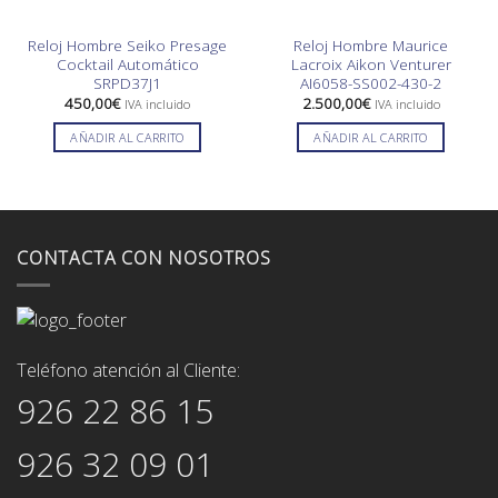
Reloj Hombre Seiko Presage
Reloj Hombre Maurice
Cocktail Automático
Lacroix Aikon Venturer
SRPD37J1
AI6058-SS002-430-2
450,00
€
2.500,00
€
IVA incluido
IVA incluido
AÑADIR AL CARRITO
AÑADIR AL CARRITO
CONTACTA CON NOSOTROS
Teléfono atención al Cliente:
926 22 86 15
926 32 09 01