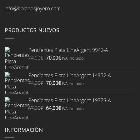
info@bolanosjoyero.com
PRODUCTOS NUEVOS
Pendientes Plata LineArgent 9942-A
El
El
74,00
€
70,00
€
IVA incluido
precio
precio
original
actual
Pendientes Plata LineArgent 14952-A
era:
es:
El
El
74,00
€
70,00
€
74,00€.
70,00€.
IVA incluido
precio
precio
original
actual
Pendientes Plata LineArgent 19773-A
era:
es:
El
El
67,00
€
64,00
€
74,00€.
70,00€.
IVA incluido
precio
precio
original
actual
era:
es:
INFORMACIÓN
67,00€.
64,00€.