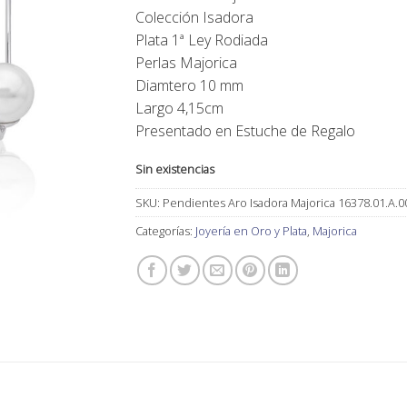
original
actual
Colección Isadora
era:
es:
Plata 1ª Ley Rodiada
77,00€.
65,00€.
Perlas Majorica
Diamtero 10 mm
Largo 4,15cm
Presentado en Estuche de Regalo
Sin existencias
SKU:
Pendientes Aro Isadora Majorica 16378.01.A.0
Categorías:
Joyería en Oro y Plata
,
Majorica