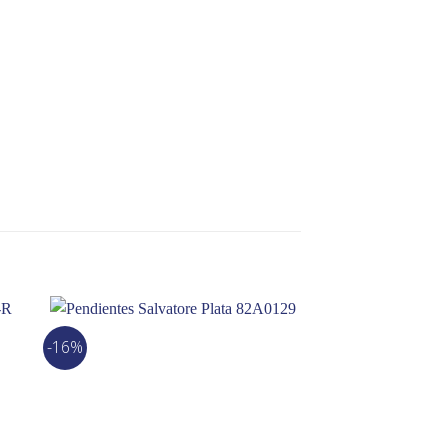
-16%
-10%