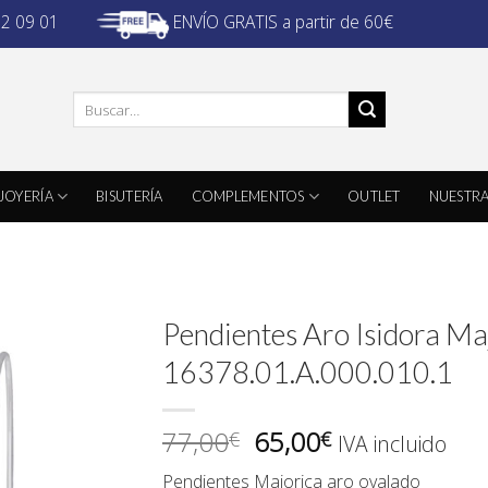
ENVÍO GRATIS a partir de 60€
32 09 01
Buscar
por:
JOYERÍA
BISUTERÍA
COMPLEMENTOS
OUTLET
NUESTRA
Pendientes Aro Isidora Ma
16378.01.A.000.010.1
El
El
77,00
65,00
€
€
IVA incluido
precio
precio
Pendientes Majorica aro ovalado