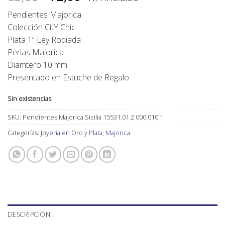
precio
precio
Pendientes Majorica
original
actual
Colección CitY Chic
era:
es:
Plata 1ª Ley Rodiada
85,00€.
72,00€.
Perlas Majorica
Diamtero 10 mm
Presentado en Estuche de Regalo
Sin existencias
SKU:
Pendientes Majorica Sicilia 15531.01.2.000.010.1
Categorías:
Joyería en Oro y Plata
,
Majorica
DESCRIPCIÓN