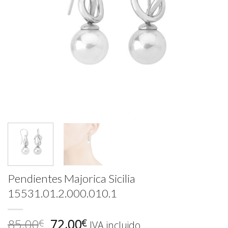
Pendientes Majorica Sicilia
15531.01.2.000.010.1
El
El
85,00
72,00
€
€
IVA incluido