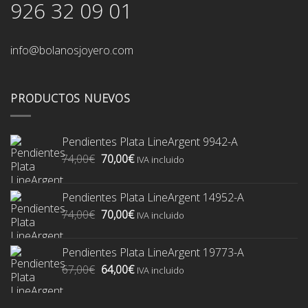
926 32 09 01
info@bolanosjoyero.com
PRODUCTOS NUEVOS
Pendientes Plata LineArgent 9942-A
El
El
74,00
€
70,00
€
IVA incluido
precio
precio
original
actual
Pendientes Plata LineArgent 14952-A
era:
es:
El
El
74,00
€
70,00
€
74,00€.
70,00€.
IVA incluido
precio
precio
original
actual
Pendientes Plata LineArgent 19773-A
era:
es:
El
El
67,00
€
64,00
€
74,00€.
70,00€.
IVA incluido
precio
precio
original
actual