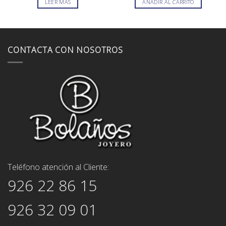
LEER MÁS
AÑADIR AL CARRITO
era:
es:
era:
es:
65,00€.
58,00€.
59,00€.
53,00€.
CONTACTA CON NOSOTROS
Teléfono atención al Cliente:
926 22 86 15
926 32 09 01