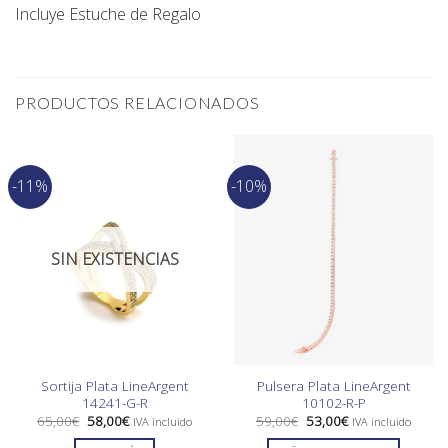
Incluye Estuche de Regalo
PRODUCTOS RELACIONADOS
-11%
-10%
SIN EXISTENCIAS
Sortija Plata LineArgent
Pulsera Plata LineArgent
14241-G-R
10102-R-P
El
El
El
El
65,00
€
58,00
€
59,00
€
53,00
€
IVA incluido
IVA incluido
precio
precio
precio
precio
original
actual
original
actual