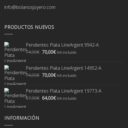
info@bolanosjoyero.com
PRODUCTOS NUEVOS
Pendientes Plata LineArgent 9942-A
El
El
74,00
€
70,00
€
IVA incluido
precio
precio
original
actual
Pendientes Plata LineArgent 14952-A
era:
es:
El
El
74,00
€
70,00
€
74,00€.
70,00€.
IVA incluido
precio
precio
original
actual
Pendientes Plata LineArgent 19773-A
era:
es:
El
El
67,00
€
64,00
€
74,00€.
70,00€.
IVA incluido
precio
precio
original
actual
era:
es:
INFORMACIÓN
67,00€.
64,00€.