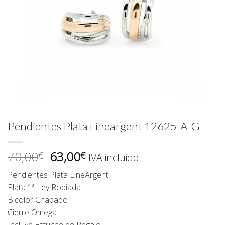
Pendientes Plata Lineargent 12625-A-G
El
El
70,00
63,00
€
€
IVA incluido
precio
precio
Pendientes Plata LineArgent
original
actual
Plata 1ª Ley Rodiada
era:
es:
Bicolor Chapado
70,00€.
63,00€.
Cierre Omega