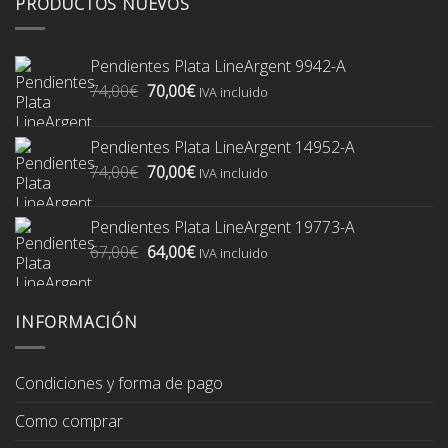
PRODUCTOS NUEVOS
Pendientes Plata LineArgent 9942-A
El
El
74,00
€
70,00
€
IVA incluido
precio
precio
original
actual
Pendientes Plata LineArgent 14952-A
era:
es:
El
El
74,00
€
70,00
€
74,00€.
70,00€.
IVA incluido
precio
precio
original
actual
Pendientes Plata LineArgent 19773-A
era:
es:
El
El
67,00
€
64,00
€
74,00€.
70,00€.
IVA incluido
precio
precio
original
actual
era:
es:
INFORMACIÓN
67,00€.
64,00€.
Condiciones y forma de pago
Como comprar