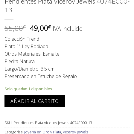
Pendientes Plata Viceroy Jewels 4074E000-
13
El
El
55,00
49,00
€
€
IVA incluido
precio
precio
Colección Trend
original
actual
Plata 1ª Ley Rodiada
era:
es:
Otros Materiales: Esmalte
55,00€.
49,00€.
Piedra Natural
Largo/Diametro: 3,5 cm
Presentado en Estuche de Regalo
Solo quedan 1 disponibles
AÑADIR AL CARRITO
SKU:
Pendientes Plata Viceroy Jewels 4074E000-13
Categorías:
Joyería en Oro y Plata
,
Viceroy Jewels