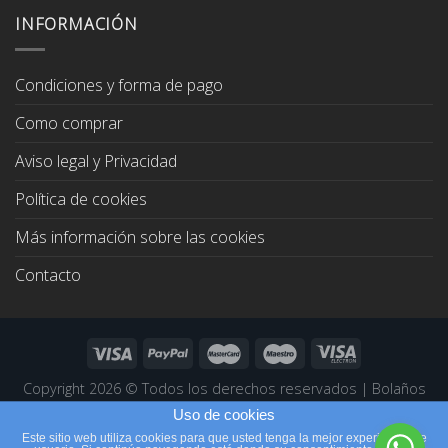
era:
es:
INFORMACIÓN
67,00€.
64,00€.
Condiciones y forma de pago
Como comprar
Aviso legal y Privacidad
Política de cookies
Más información sobre las cookies
Contacto
Copyright 2026 ©
Todos los derechos reservados
|
Bolaños
Joyeros
|
Páginas Web Profesionales
Uso de cookies
Este sitio web utiliza cookies para que usted tenga la mejor experiencia de