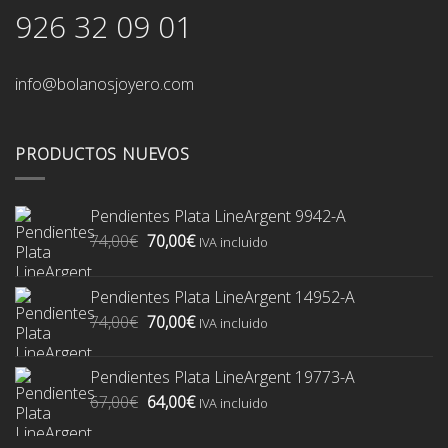
926 32 09 01
info@bolanosjoyero.com
PRODUCTOS NUEVOS
Pendientes Plata LineArgent 9942-A
El
El
74,00
€
70,00
€
IVA incluido
precio
precio
original
actual
Pendientes Plata LineArgent 14952-A
era:
es:
El
El
74,00
€
70,00
€
74,00€.
70,00€.
IVA incluido
precio
precio
original
actual
Pendientes Plata LineArgent 19773-A
era:
es:
El
El
67,00
€
64,00
€
74,00€.
70,00€.
IVA incluido
precio
precio
original
actual