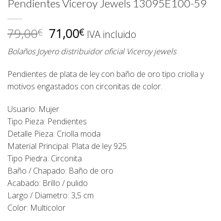
Pendientes Viceroy Jewels 13095E100-59
El
El
79,00
71,00
€
€
IVA incluido
precio
precio
Bolaños Joyero distribuidor oficial Viceroy jewels
original
actual
era:
es:
Pendientes de plata de ley con baño de oro tipo criolla y
79,00€.
71,00€.
motivos engastados con circonitas de color.
Usuario: Mujer
Tipo Pieza: Pendientes
Detalle Pieza: Criolla moda
Material Principal: Plata de ley 925
Tipo Piedra: Circonita
Baño / Chapado: Baño de oro
Acabado: Brillo / pulido
Largo / Diametro: 3,5 cm
Color: Multicolor