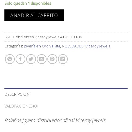
Solo quedan 1 disponibles
AÑADIR AL CARRITO
SKU:
Pendientes Viceroy Jewels 4128E100-39
Categorías:
Joyería en Oro y Plata
,
NOVEDADES
,
Viceroy Jewels
DESCRIPCIÓN
VALORACIONES (0)
Bolaños Joyero distribuidor oficial Viceroy jewels