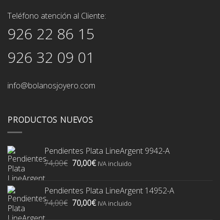
Teléfono atención al Cliente:
926 22 86 15
926 32 09 01
info@bolanosjoyero.com
PRODUCTOS NUEVOS
Pendientes Plata LineArgent 9942-A
El
El
74,00
€
70,00
€
IVA incluido
precio
precio
original
actual
Pendientes Plata LineArgent 14952-A
era:
es:
El
El
74,00
€
70,00
€
74,00€.
70,00€.
IVA incluido
precio
precio