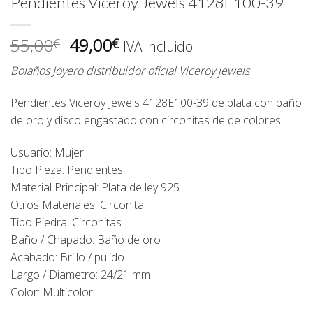
Pendientes Viceroy Jewels 4128E100-39
El
El
55,00
49,00
€
€
IVA incluido
precio
precio
Bolaños Joyero distribuidor oficial Viceroy jewels
original
actual
era:
es:
Pendientes Viceroy Jewels 4128E100-39 de plata con baño
55,00€.
49,00€.
de oro y disco engastado con circonitas de de colores.
Usuario: Mujer
Tipo Pieza: Pendientes
Material Principal: Plata de ley 925
Otros Materiales: Circonita
Tipo Piedra: Circonitas
Baño / Chapado: Baño de oro
Acabado: Brillo / pulido
Largo / Diametro: 24/21 mm
Color: Multicolor