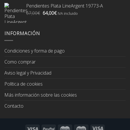
original
actual
Pendientes Plata LineArgent 19773-A
era:
es:
El
El
67,00
€
64,00
€
74,00€.
70,00€.
IVA incluido
precio
precio
original
actual
era:
es:
INFORMACIÓN
67,00€.
64,00€.
Condiciones y forma de pago
Como comprar
Aviso legal y Privacidad
Política de cookies
Más información sobre las cookies
Contacto